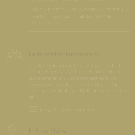
(CURRENT)
HOME
DIÖZESE
KRŠKA ŠKOFIJA
PFARREN
THEMEN
SERVICES
VERANSTALTUNGEN
GOTTESDIENSTE
kath-kirche-kaernten.at
Das offizielle Internetportal der Katholischen Kirche
Kärnten informiert täglich aktuell über Neuigkeiten
aus den Pfarren und Organisationseinheiten der
Diözese Gurk, bietet konkrete Hilfestellungen für ein
Leben aus dem Glauben und lädt zur Kommunikation
ein.
info@
kath-kirche-kaernten.at
In Ihrer Nähe