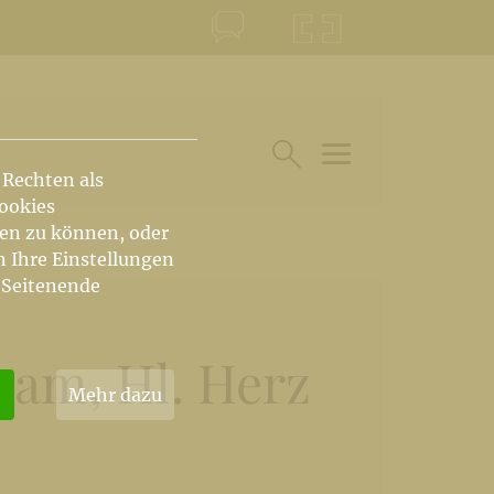
KONTAKT
KRŠKA ŠKOFIJA
 Rechten als
HAUPTARTIKEL UN
SUCHE IM BEREICH
Cookies
hen zu können, oder
n Ihre Einstellungen
 Seitenende
hnam, Hl. Herz
Mehr dazu