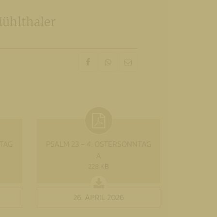
ühlthaler
NTAG
PSALM 23 - 4. OSTERSONNTAG
A
228 KB
26. APRIL 2026