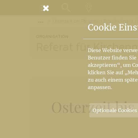
MENÜ
Osterzeit bis Pfingsten, Fronleichnam, H
SUCHE
LANDKARTE
Vorige Elemente der Breadcrumb anzeige
Cookie Eins
ORGANISATION
Referat für Kirchen
Diese Website verwe
Benutzer finden Sie
akzeptieren“, um Co
klicken Sie auf „Meh
zu auch einem späte
anpassen.
Osterzeit bis
Optionale Cookies