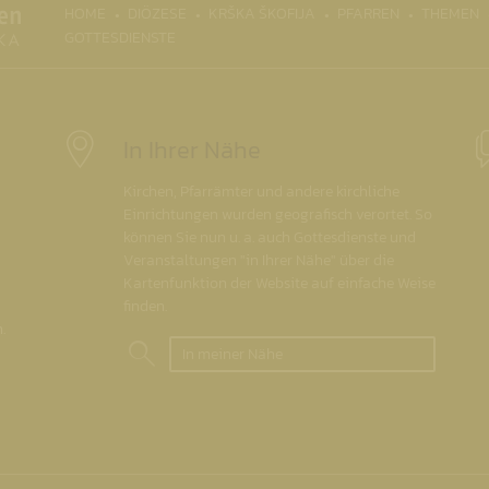
(CURRENT)
HOME
DIÖZESE
KRŠKA ŠKOFIJA
PFARREN
THEMEN
GOTTESDIENSTE
In Ihrer Nähe
Kirchen, Pfarrämter und andere kirchliche
Einrichtungen wurden geografisch verortet. So
können Sie nun u. a. auch Gottesdienste und
Veranstaltungen "in Ihrer Nähe" über die
Kartenfunktion der Website auf einfache Weise
finden.
.
In meiner Nähe