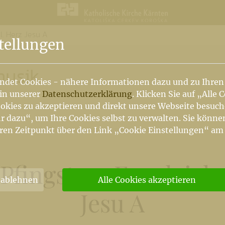
l. Herz Jesu A
n
tellungen
musik
ndet Cookies - nähere Informationen dazu und zu Ihren
 in unserer
Datenschutzerklärung
. Klicken Sie auf „Alle 
okies zu akzeptieren und direkt unsere Webseite besuc
r dazu“, um Ihre Cookies selbst zu verwalten. Sie könne
ren Zeitpunkt über den Link „Cookie Einstellungen“ am
 Pfingsten, Fronleic
 ablehnen
Alle Cookies akzeptieren
Jesu A