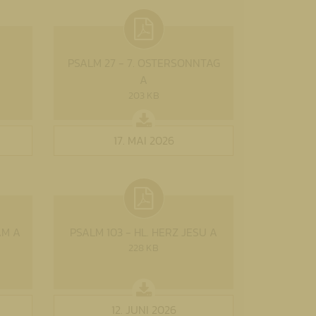
PSALM 27 - 7. OSTERSONNTAG
A
203 KB
17. MAI 2026
AM A
PSALM 103 - HL. HERZ JESU A
228 KB
12. JUNI 2026