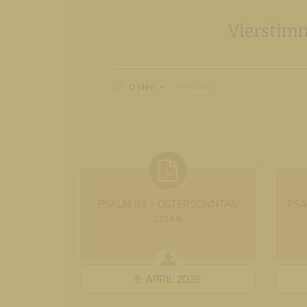
Vierstim
0 MIN
LESEZEIT
PSALM 118 - OSTERSONNTAG
PSA
233 KB
5. APRIL 2026