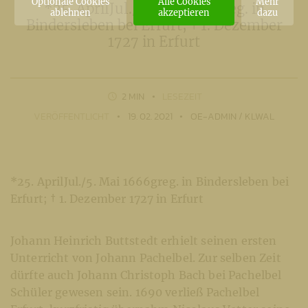
Optionale Cookies
Alle Cookies
Mehr
*25. AprilJul./5. Mai 1666greg. in
ablehnen
akzeptieren
dazu
Bindersleben bei Erfurt; † 1. Dezember
1727 in Erfurt
2 MIN
LESEZEIT
VERÖFFENTLICHT
19. 02. 2021
OE-ADMIN / KLWAL
*25. AprilJul./5. Mai 1666greg. in Bindersleben bei
Erfurt; † 1. Dezember 1727 in Erfurt
Johann Heinrich Buttstedt erhielt seinen ersten
Unterricht von Johann Pachelbel. Zur selben Zeit
dürfte auch Johann Christoph Bach bei Pachelbel
Schüler gewesen sein. 1690 verließ Pachelbel