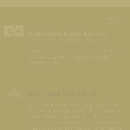
top
(CURRENT)
HOME
DIÖZESE
KRŠKA ŠKOFIJA
PFARREN
THEMEN
SERVICES
VERANSTALTUNGEN
GOTTESDIENSTE
kath-kirche-kaernten.at
Das offizielle Internetportal der Katholischen Kirche
Kärnten informiert täglich aktuell über Neuigkeiten
aus den Pfarren und Organisationseinheiten der
Diözese Gurk, bietet konkrete Hilfestellungen für ein
Leben aus dem Glauben und lädt zur Kommunikation