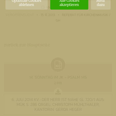
Optionale Cookies
Alle Cookies
Mehr
ablehnen
akzeptieren
dazu
1 MIN
LESEZEIT
VERÖFFENTLICHT
15. 11. 2013
REFERAT FÜR KIRCHENMUSIK /
GH
zurück zur Hauptseite
14. SONNTAG IM JK - PSALM 145
2 MB
6. JULI 2014 KV.: DER HERR IST NAHE GL 720/1 AUS:
MÜK S. 286 ORGEL: CHRISTOPH MÜHLTHALER,
KANTORIN: GERDA HEGER