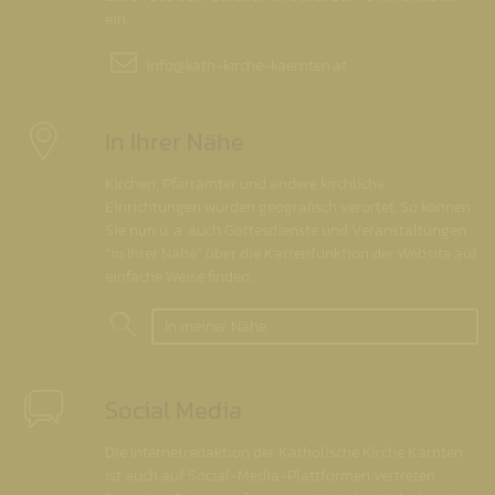
ein.
info@
kath-kirche-kaernten.at
In Ihrer Nähe
Kirchen, Pfarrämter und andere kirchliche
Einrichtungen wurden geografisch verortet. So können
Sie nun u. a. auch Gottesdienste und Veranstaltungen
"in Ihrer Nähe" über die Kartenfunktion der Website auf
einfache Weise finden.
In meiner Nähe
Social Media
Die Internetredaktion der Katholische Kirche Kärnten
ist auch auf Social-Media-Plattformen vertreten.