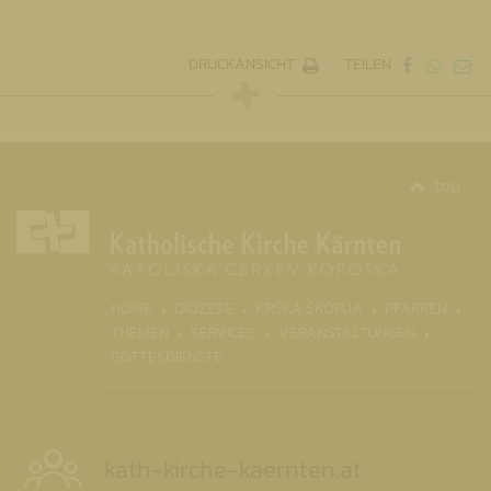
DRUCKANSICHT
TEILEN
top
(CURRENT)
HOME
DIÖZESE
KRŠKA ŠKOFIJA
PFARREN
THEMEN
SERVICES
VERANSTALTUNGEN
GOTTESDIENSTE
kath-kirche-kaernten.at