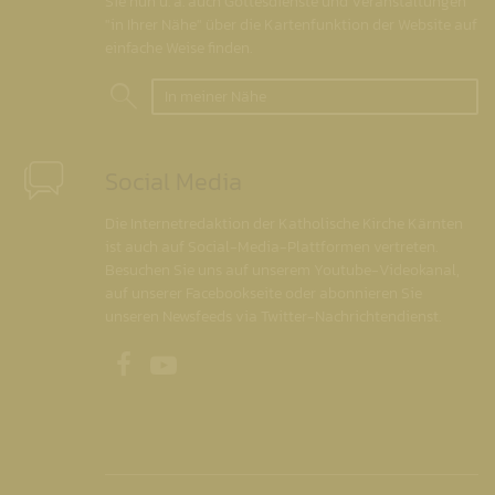
Sie nun u. a. auch Gottesdienste und Veranstaltungen
"in Ihrer Nähe" über die Kartenfunktion der Website auf
einfache Weise finden.
In meiner Nähe
Social Media
Die Internetredaktion der Katholische Kirche Kärnten
ist auch auf Social-Media-Plattformen vertreten.
Besuchen Sie uns auf unserem Youtube-Videokanal,
auf unserer Facebookseite oder abonnieren Sie
unseren Newsfeeds via Twitter-Nachrichtendienst.
Unsere Facebookseite
Unser Youtubekanal