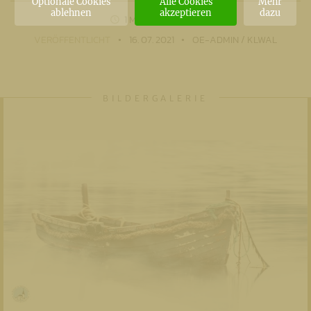
Optionale Cookies
Alle Cookies
Mehr
ablehnen
akzeptieren
dazu
1 MIN
LESEZEIT
VERÖFFENTLICHT
16. 07. 2021
OE-ADMIN / KLWAL