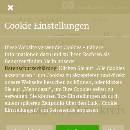
MBdJ - Sechzehnter Sonntag im Jahreskreis
Vorige Elemente der Breadcrumb anzeigen
Cookie Einstellungen
ORGANISATION
Referat für Kirchenmusik
Diese Website verwendet Cookies - nähere
Informationen dazu und zu Ihren Rechten als
Benutzer finden Sie in unserer
Datenschutzerklärung
. Klicken Sie auf „Alle Cookies
akzeptieren“, um Cookies zu akzeptieren und direkt
unsere Webseite besuchen zu können, oder klicken
Sie auf „Mehr dazu“, um Ihre Cookies selbst zu
MBdJ - Sechzehnter
verwalten. Sie können Ihre Einstellungen zu auch
einem späteren Zeitpunkt über den Link „Cookie
Sonntag im Jahreskreis
Einstellungen“ am Seitenende anpassen.