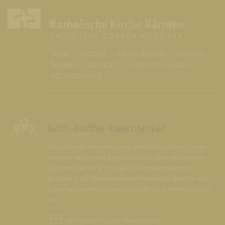
(CURRENT)
HOME
DIÖZESE
KRŠKA ŠKOFIJA
PFARREN
THEMEN
SERVICES
VERANSTALTUNGEN
GOTTESDIENSTE
kath-kirche-kaernten.at
Das offizielle Internetportal der Katholischen Kirche
Kärnten informiert täglich aktuell über Neuigkeiten
aus den Pfarren und Organisationseinheiten der
Diözese Gurk, bietet konkrete Hilfestellungen für ein
Leben aus dem Glauben und lädt zur Kommunikation
ein.
info@
kath-kirche-kaernten.at