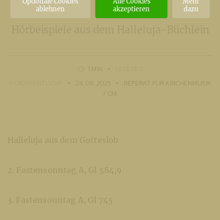
Optionale Cookies
Alle Cookies
Mehr
ablehnen
akzeptieren
dazu
Hörbeispiele aus dem Halleluja-Büchlein
1 MIN
LESEZEIT
VERÖFFENTLICHT
24. 06. 2025
REFERAT FÜR KIRCHENMUSIK
/ CM
Halleluja aus dem Gotteslob
2. Fastensonntag A, Gl 584,9
3. Fastensonntag A, Gl 745