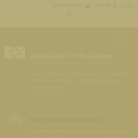
DRUCKANSICHT
TEILEN
top
(CURRENT)
HOME
DIÖZESE
KRŠKA ŠKOFIJA
PFARREN
THEMEN
SERVICES
VERANSTALTUNGEN
GOTTESDIENSTE
kath-kirche-kaernten.at
Das offizielle Internetportal der Katholischen Kirche
Kärnten informiert täglich aktuell über Neuigkeiten