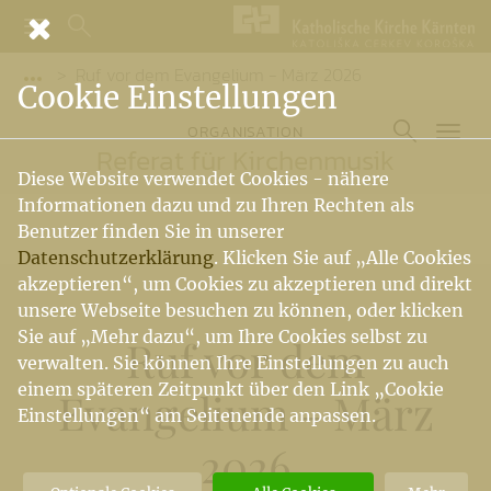
Ruf vor dem Evangelium - März 2026
Vorige Elemente der Breadcrumb anzeigen
Cookie Einstellungen
ORGANISATION
Referat für Kirchenmusik
Diese Website verwendet Cookies - nähere
Informationen dazu und zu Ihren Rechten als
Benutzer finden Sie in unserer
Datenschutzerklärung
. Klicken Sie auf „Alle Cookies
akzeptieren“, um Cookies zu akzeptieren und direkt
unsere Webseite besuchen zu können, oder klicken
Sie auf „Mehr dazu“, um Ihre Cookies selbst zu
Ruf vor dem
verwalten. Sie können Ihre Einstellungen zu auch
einem späteren Zeitpunkt über den Link „Cookie
Evangelium - März
Einstellungen“ am Seitenende anpassen.
2026