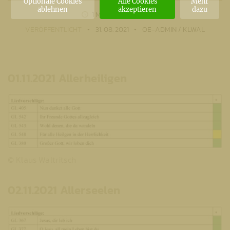
Optionale Cookies
Alle Cookies
Mehr
ablehnen
akzeptieren
dazu
1 MIN
LESEZEIT
VERÖFFENTLICHT
31. 08. 2021
OE-ADMIN / KLWAL
01.11.2021 Allerheiligen
© Klaus Waltritsch
02.11.2021 Allerseelen