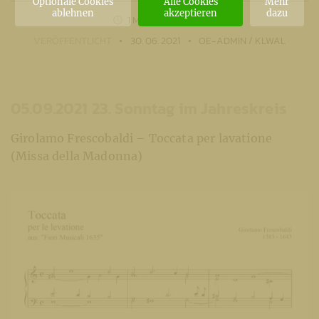
Optionale Cookies
Alle Cookies
Mehr
ablehnen
akzeptieren
dazu
1 MIN
LESEZEIT
VERÖFFENTLICHT
30. 06. 2021
OE-ADMIN / KLWAL
05.09.2021 23. Sonntag im Jahreskreis
Girolamo Frescobaldi – Toccata per lavatione
(Missa della Madonna)