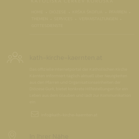
(CURRENT)
HOME
DIÖZESE
KRŠKA ŠKOFIJA
PFARREN
THEMEN
SERVICES
VERANSTALTUNGEN
GOTTESDIENSTE
kath-kirche-kaernten.at
Das offizielle Internetportal der Katholischen Kirche
Kärnten informiert täglich aktuell über Neuigkeiten
aus den Pfarren und Organisationseinheiten der
Diözese Gurk, bietet konkrete Hilfestellungen für ein
Leben aus dem Glauben und lädt zur Kommunikation
ein.
info@
kath-kirche-kaernten.at
In Ihrer Nähe