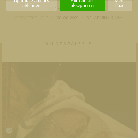
Optionale Cookies
Alle Cookies
Mehr
ablehnen
akzeptieren
dazu
1 MIN
LESEZEIT
VERÖFFENTLICHT
08. 08. 2021
OE-ADMIN / KLWAL