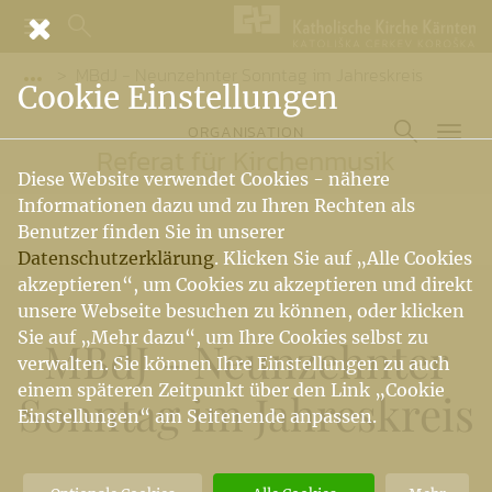
MBdJ - Neunzehnter Sonntag im Jahreskreis
Vorige Elemente der Breadcrumb anzeigen
Cookie Einstellungen
ORGANISATION
Referat für Kirchenmusik
Diese Website verwendet Cookies - nähere
Informationen dazu und zu Ihren Rechten als
Benutzer finden Sie in unserer
Datenschutzerklärung
. Klicken Sie auf „Alle Cookies
akzeptieren“, um Cookies zu akzeptieren und direkt
unsere Webseite besuchen zu können, oder klicken
Sie auf „Mehr dazu“, um Ihre Cookies selbst zu
MBdJ - Neunzehnter
verwalten. Sie können Ihre Einstellungen zu auch
einem späteren Zeitpunkt über den Link „Cookie
Sonntag im Jahreskreis
Einstellungen“ am Seitenende anpassen.