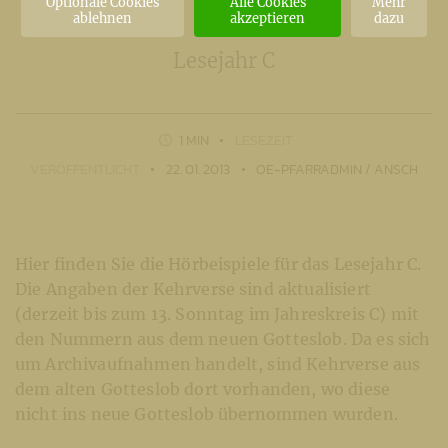
Optionale Cookies
Alle Cookies
Mehr
ablehnen
akzeptieren
dazu
Lesejahr C
1 MIN
LESEZEIT
VERÖFFENTLICHT
22. 01. 2013
OE-PFARRADMIN / ANSCH
Hier finden Sie die Hörbeispiele für das Lesejahr C.
Die Angaben der Kehrverse sind aktualisiert
(derzeit bis zum 13. Sonntag im Jahreskreis C) mit
den Nummern aus dem neuen Gotteslob. Da es sich
um Archivaufnahmen handelt, sind Kehrverse aus
dem alten Gotteslob dort vorhanden, wo diese
nicht ins neue Gotteslob übernommen wurden.