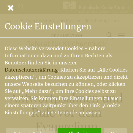
Antwortpsalmen und Rufe vor dem Evangelium
Vorige Elemente der Breadcrumb anzeigen
Cookie Einstellungen
ORGANISATION
Referat für Kirchenmusik
Diese Website verwendet Cookies - nähere
Informationen dazu und zu Ihren Rechten als
Benutzer finden Sie in unserer
Datenschutzerklärung
. Klicken Sie auf „Alle Cookies
akzeptieren“, um Cookies zu akzeptieren und direkt
unsere Webseite besuchen zu können, oder klicken
Sie auf „Mehr dazu“, um Ihre Cookies selbst zu
Antwortpsalmen und
verwalten. Sie können Ihre Einstellungen zu auch
einem späteren Zeitpunkt über den Link „Cookie
Rufe vor dem
Einstellungen“ am Seitenende anpassen.
Evangelium