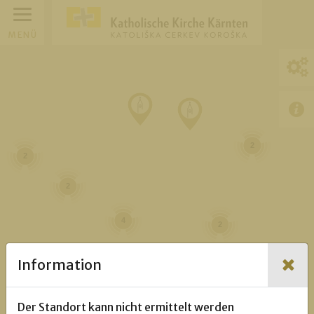
MENÜ
2
2
2
4
2
Information
5
6
Der Standort kann nicht ermittelt werden