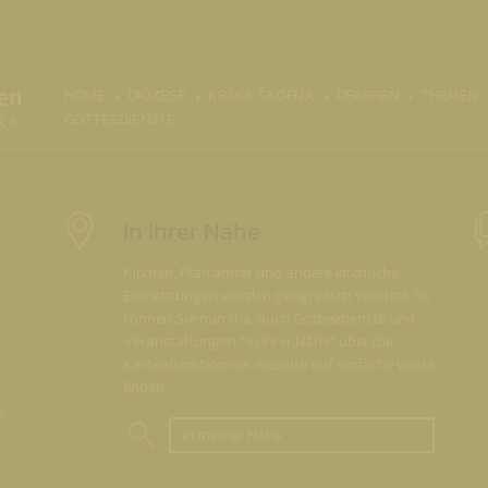
(CURRENT)
HOME
DIÖZESE
KRŠKA ŠKOFIJA
PFARREN
THEMEN
GOTTESDIENSTE
In Ihrer Nähe
Kirchen, Pfarrämter und andere kirchliche
Einrichtungen wurden geografisch verortet. So
können Sie nun u. a. auch Gottesdienste und
Veranstaltungen "in Ihrer Nähe" über die
Kartenfunktion der Website auf einfache Weise
finden.
.
In meiner Nähe