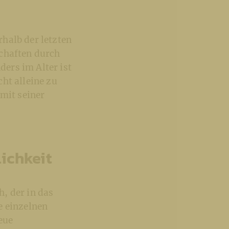
halb der letzten
schaften durch
ers im Alter ist
ht alleine zu
 mit seiner
ichkeit
, der in das
e einzelnen
eue