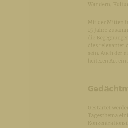
Wandern, Kultur
Mit der Mitten 
15 Jahre zusamm
die Begegnungen
dies relevanter 
sein. Auch der e
heiteren Art ein
Gedächtni
Gestartet werde
Tagesthema einf
Konzentrationsü