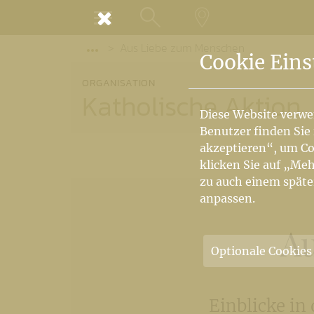
MENÜ
Aus Liebe zum Menschen
SUCHE
LANDKARTE
Vorige Elemente der Breadcrumb anzeige
Cookie Eins
ORGANISATION
Katholische Aktion
Diese Website verwe
Benutzer finden Sie
akzeptieren“, um Co
klicken Sie auf „Meh
zu auch einem späte
anpassen.
A
Optionale Cookies
Einblicke in