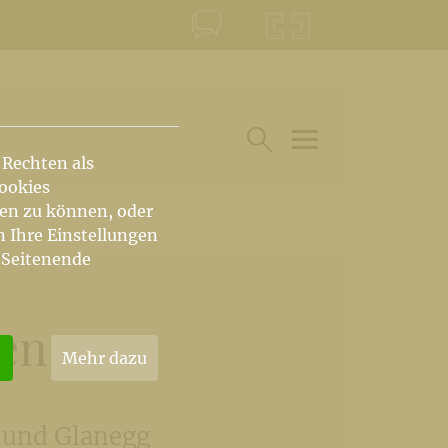
KONTAKT
KRŠKA ŠKOFIJA
 Rechten als
HAUPTARTIKEL UN
SUCHE IM BEREICH
Cookies
hen zu können, oder
n Ihre Einstellungen
 Seitenende
en
Mehr dazu
g und Glanegg