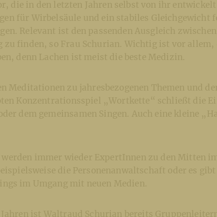
or, die in den letzten Jahren selbst von ihr entwickel
n für Wirbelsäule und ein stabiles Gleichgewicht f
en. Relevant ist den passenden Ausgleich zwische
u finden, so Frau Schurian. Wichtig ist vor allem, 
en, denn Lachen ist meist die beste Medizin.
en Meditationen zu jahresbezogenen Themen und dem
bten Konzentrationsspiel „Wortkette“ schließt die E
oder dem gemeinsamen Singen. Auch eine kleine „H
werden immer wieder ExpertInnen zu den Mitten i
eispielsweise die Personenanwaltschaft oder es gibt
ings im Umgang mit neuen Medien.
 Jahren ist Waltraud Schurian bereits Gruppenleiter