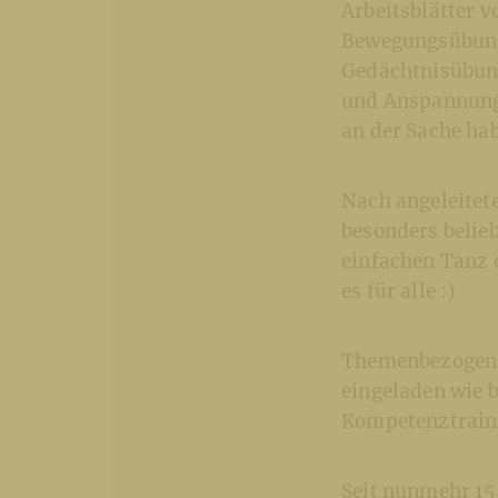
Arbeitsblätter v
Bewegungsübunge
Gedächtnisübung
und Anspannung z
an der Sache hab
Nach angeleitet
besonders belie
einfachen Tanz 
es für alle :)
Themenbezogen 
eingeladen wie b
Kompetenztrain
Seit nunmehr 15