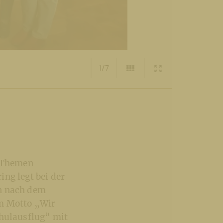
1/7
n Themen
ng legt bei der
en nach dem
em Motto „Wir
chulausflug“ mit