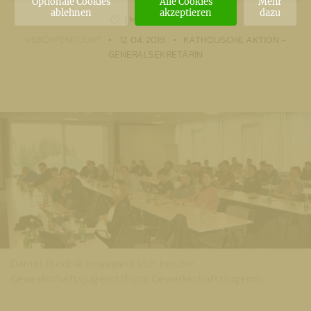
Optionale Cookies
Alle Cookies
Mehr
ablehnen
akzeptieren
dazu
1 MIN
LESEZEIT
VERÖFFENTLICHT
12. 04. 2019
KATHOLISCHE AKTION -
GENERALSEKRETÄRIN
Daniel Prednik engagiert sich bei der
Gewerkschaftsjugend (Foto: Gewerkschaftsjugend)