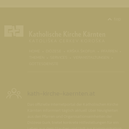
top
(CURRENT)
HOME
DIÖZESE
KRŠKA ŠKOFIJA
PFARREN
THEMEN
SERVICES
VERANSTALTUNGEN
GOTTESDIENSTE
kath-kirche-kaernten.at
Das offizielle Internetportal der Katholischen Kirche
Kärnten informiert täglich aktuell über Neuigkeiten
aus den Pfarren und Organisationseinheiten der
Diözese Gurk, bietet konkrete Hilfestellungen für ein
Leben aus dem Glauben und lädt zur Kommunikation