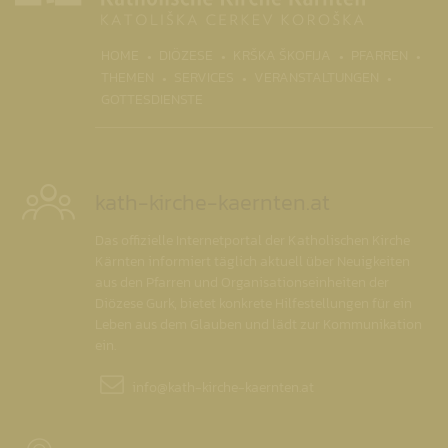
(CURRENT)
HOME
DIÖZESE
KRŠKA ŠKOFIJA
PFARREN
THEMEN
SERVICES
VERANSTALTUNGEN
GOTTESDIENSTE
kath-kirche-kaernten.at
Das offizielle Internetportal der Katholischen Kirche
Kärnten informiert täglich aktuell über Neuigkeiten
aus den Pfarren und Organisationseinheiten der
Diözese Gurk, bietet konkrete Hilfestellungen für ein
Leben aus dem Glauben und lädt zur Kommunikation
ein.
info@
kath-kirche-kaernten.at