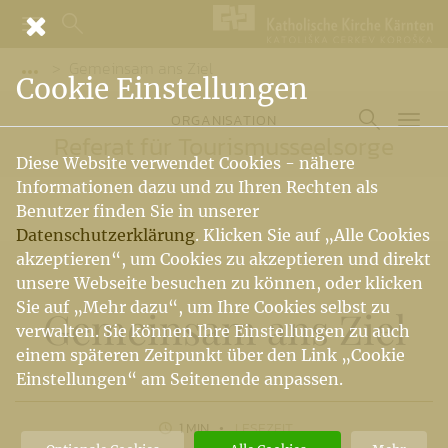
Gemeinsam ans Ziel
Vorige Elemente der Breadcrumb anzeigen
Cookie Einstellungen
ORGANISATION
Referat für Tourismusseelsorge
Diese Website verwendet Cookies - nähere
Informationen dazu und zu Ihren Rechten als
Benutzer finden Sie in unserer
Datenschutzerklärung
. Klicken Sie auf „Alle Cookies
akzeptieren“, um Cookies zu akzeptieren und direkt
unsere Webseite besuchen zu können, oder klicken
Sie auf „Mehr dazu“, um Ihre Cookies selbst zu
Gemeinsam ans Ziel
verwalten. Sie können Ihre Einstellungen zu auch
einem späteren Zeitpunkt über den Link „Cookie
Einstellungen“ am Seitenende anpassen.
1 MIN
LESEZEIT