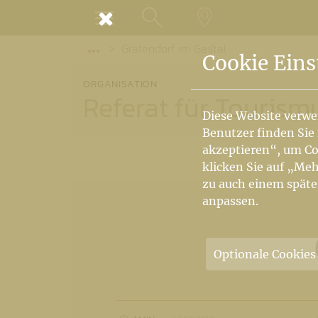
MENÜ
Grafendorf im Gailtal
SUCHE
LANDKARTE
Vorige Elemente der Breadcrumb anzeige
Cookie Eins
ORGANISATION
Referat für Tourism
Diese Website verwe
Benutzer finden Sie
akzeptieren“, um Co
klicken Sie auf „Meh
zu auch einem späte
anpassen.
Optionale Cookies