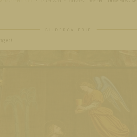
VERÖFFENTLICHT
13. 08. 2013
PILGERN - REISEN - TOURISMUS / M
nger)