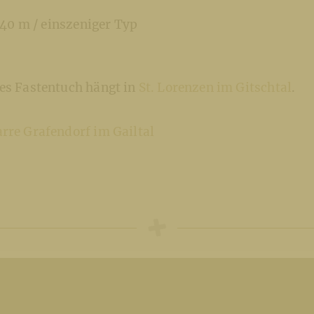
2,40 m / einszeniger Typ
hes Fastentuch hängt in
St. Lorenzen im Gitschtal
.
arre Grafendorf im Gailtal