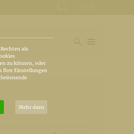
KONTAKT
KRŠKA ŠKOFIJA
 Rechten als
HAUPTARTIKEL UN
SUCHE IM BEREICH
Cookies
hen zu können, oder
n Ihre Einstellungen
 Seitenende
l
Mehr dazu