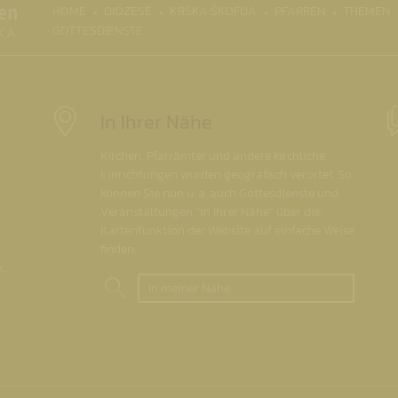
(CURRENT)
HOME
DIÖZESE
KRŠKA ŠKOFIJA
PFARREN
THEMEN
GOTTESDIENSTE
In Ihrer Nähe
Kirchen, Pfarrämter und andere kirchliche
Einrichtungen wurden geografisch verortet. So
können Sie nun u. a. auch Gottesdienste und
Veranstaltungen "in Ihrer Nähe" über die
Kartenfunktion der Website auf einfache Weise
finden.
.
In meiner Nähe