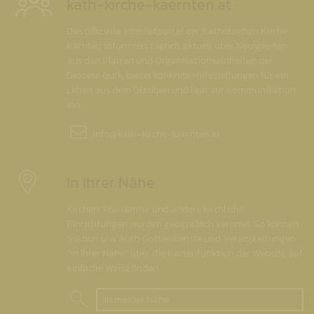
kath-kirche-kaernten.at
Das offizielle Internetportal der Katholischen Kirche
Kärnten informiert täglich aktuell über Neuigkeiten
aus den Pfarren und Organisationseinheiten der
Diözese Gurk, bietet konkrete Hilfestellungen für ein
Leben aus dem Glauben und lädt zur Kommunikation
ein.
info@
kath-kirche-kaernten.at
In Ihrer Nähe
Kirchen, Pfarrämter und andere kirchliche
Einrichtungen wurden geografisch verortet. So können
Sie nun u. a. auch Gottesdienste und Veranstaltungen
"in Ihrer Nähe" über die Kartenfunktion der Website auf
einfache Weise finden.
In meiner Nähe