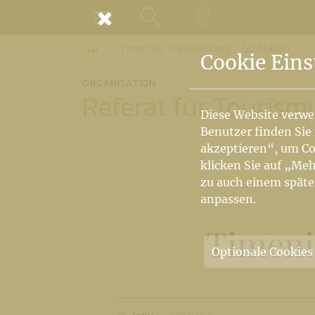
MENÜ
Timenitz, Freudenberg - St. Martin
SUCHE
LANDKARTE
Vorige Elemente der Breadcrumb anzeige
Cookie Eins
ORGANISATION
Referat für Tourism
Diese Website verwe
Benutzer finden Sie
akzeptieren“, um Co
klicken Sie auf „Meh
zu auch einem späte
anpassen.
Timeni
Optionale Cookies