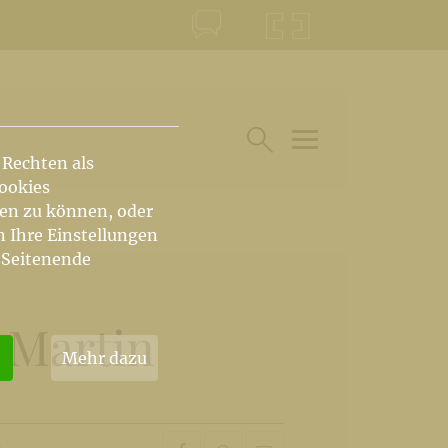
KONTAKT
KRŠKA ŠKOFIJA
 Rechten als
HAUPTARTIKEL UN
SUCHE IM BEREICH
Cookies
hen zu können, oder
n Ihre Einstellungen
 Seitenende
 Martin
Mehr dazu