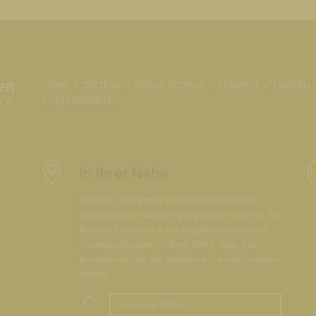
(CURRENT)
HOME
DIÖZESE
KRŠKA ŠKOFIJA
PFARREN
THEMEN
GOTTESDIENSTE
In Ihrer Nähe
Kirchen, Pfarrämter und andere kirchliche
Einrichtungen wurden geografisch verortet. So
können Sie nun u. a. auch Gottesdienste und
Veranstaltungen "in Ihrer Nähe" über die
Kartenfunktion der Website auf einfache Weise
finden.
.
In meiner Nähe