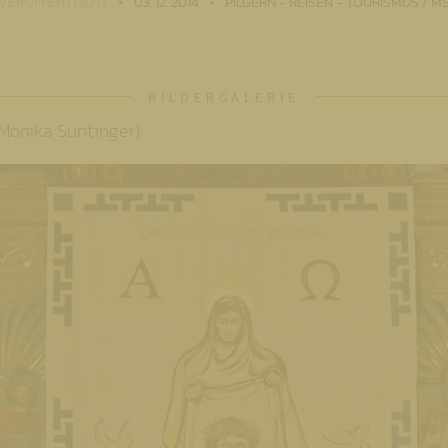
VERÖFFENTLICHT
03. 12. 2014
PILGERN - REISEN - TOURISMUS / M
Monika Suntinger)