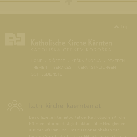
top
(CURRENT)
HOME
DIÖZESE
KRŠKA ŠKOFIJA
PFARREN
THEMEN
SERVICES
VERANSTALTUNGEN
GOTTESDIENSTE
kath-kirche-kaernten.at
Das offizielle Internetportal der Katholischen Kirche
Kärnten informiert täglich aktuell über Neuigkeiten
aus den Pfarren und Organisationseinheiten der
Diözese Gurk, bietet konkrete Hilfestellungen für ein