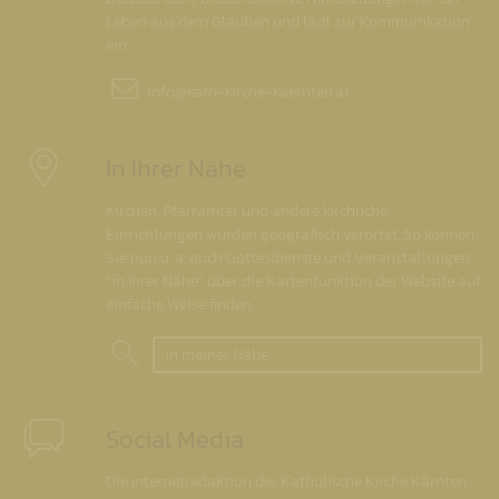
Leben aus dem Glauben und lädt zur Kommunikation
ein.
info@
kath-kirche-kaernten.at
In Ihrer Nähe
Kirchen, Pfarrämter und andere kirchliche
Einrichtungen wurden geografisch verortet. So können
Sie nun u. a. auch Gottesdienste und Veranstaltungen
"in Ihrer Nähe" über die Kartenfunktion der Website auf
einfache Weise finden.
In meiner Nähe
Social Media
Die Internetredaktion der Katholische Kirche Kärnten