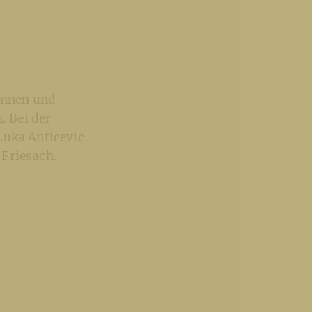
rinnen und
 Bei der
Luka Anticevic
 Friesach.