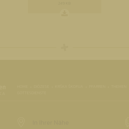
249 KB
(CURRENT)
HOME
DIÖZESE
KRŠKA ŠKOFIJA
PFARREN
THEMEN
GOTTESDIENSTE
In Ihrer Nähe