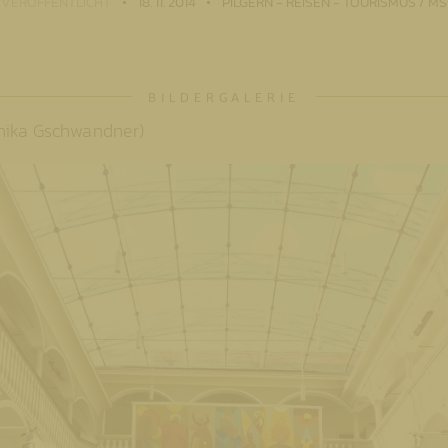
VERÖFFENTLICHT
18. 11. 2014
PILGERN - REISEN - TOURISMUS / MS
onika Gschwandner)