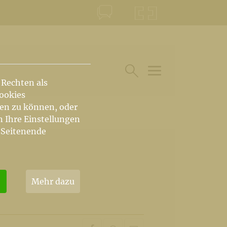
KONTAKT
KRŠKA ŠKOFIJA
 Rechten als
HAUPTARTIKEL UN
SUCHE IM BEREICH
Cookies
hen zu können, oder
n Ihre Einstellungen
 Seitenende
Mehr dazu