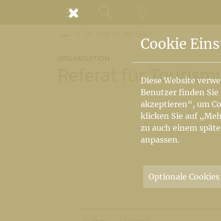
MENÜ
St. Veit an der Glan
SUCHE
LANDKARTE
Vorige Elemente der Breadcrumb anzeige
Cookie Eins
ORGANISATION
Referat für Tourism
Diese Website verwe
Benutzer finden Sie
akzeptieren“, um Co
klicken Sie auf „Meh
zu auch einem späte
anpassen.
Optionale Cookies