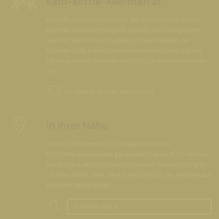
kath-kirche-kaernten.at
Das offizielle Internetportal der Katholischen Kirche
Kärnten informiert täglich aktuell über Neuigkeiten
aus den Pfarren und Organisationseinheiten der
Diözese Gurk, bietet konkrete Hilfestellungen für ein
Leben aus dem Glauben und lädt zur Kommunikation
ein.
info@
kath-kirche-kaernten.at
In Ihrer Nähe
Kirchen, Pfarrämter und andere kirchliche
Einrichtungen wurden geografisch verortet. So können
Sie nun u. a. auch Gottesdienste und Veranstaltungen
"in Ihrer Nähe" über die Kartenfunktion der Website auf
einfache Weise finden.
In meiner Nähe