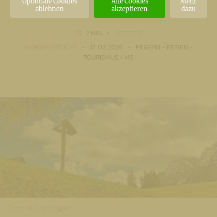
Optionale Cookies
Alle Cookies
Mehr
ablehnen
akzeptieren
dazu
2 MIN
LESEZEIT
VERÖFFENTLICHT
17. 02. 2026
PILGERN - REISEN -
TOURISMUS / MS
Foto: M. Suntinger