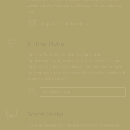
Leben aus dem Glauben und lädt zur Kommunikation
ein.
info@
kath-kirche-kaernten.at
In Ihrer Nähe
Kirchen, Pfarrämter und andere kirchliche
Einrichtungen wurden geografisch verortet. So können
Sie nun u. a. auch Gottesdienste und Veranstaltungen
"in Ihrer Nähe" über die Kartenfunktion der Website auf
einfache Weise finden.
In meiner Nähe
Social Media
Die Internetredaktion der Katholische Kirche Kärnten