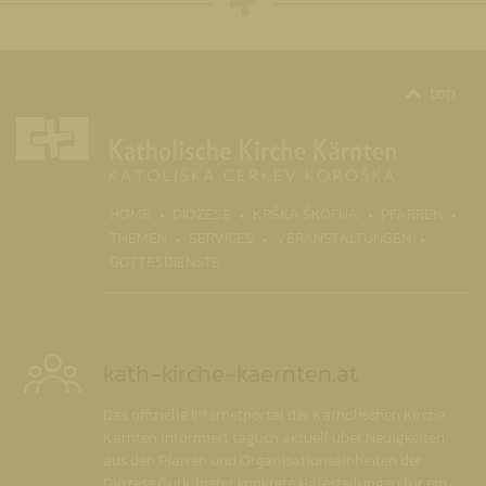
top
(CURRENT)
HOME
DIÖZESE
KRŠKA ŠKOFIJA
PFARREN
THEMEN
SERVICES
VERANSTALTUNGEN
GOTTESDIENSTE
kath-kirche-kaernten.at
Das offizielle Internetportal der Katholischen Kirche
Kärnten informiert täglich aktuell über Neuigkeiten
aus den Pfarren und Organisationseinheiten der
Diözese Gurk, bietet konkrete Hilfestellungen für ein