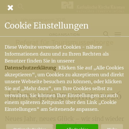
Jahresprogramm 2026
Vorige Elemente der Breadcrumb anzeigen
Cookie Einstellungen
ORGANISATION
Referat für Tourismusseelsorge
Diese Website verwendet Cookies - nähere
Informationen dazu und zu Ihren Rechten als
Benutzer finden Sie in unserer
Datenschutzerklärung
. Klicken Sie auf „Alle Cookies
akzeptieren“, um Cookies zu akzeptieren und direkt
unsere Webseite besuchen zu können, oder klicken
Sie auf „Mehr dazu“, um Ihre Cookies selbst zu
Jahresprogramm 2026
verwalten. Sie können Ihre Einstellungen zu auch
einem späteren Zeitpunkt über den Link „Cookie
Einstellungen“ am Seitenende anpassen.
Neues Jahr, neues Glück – wir sind wieder
am Weg!