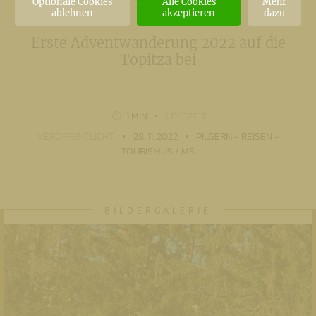
Optionale Cookies
Alle Cookies
Mehr
ablehnen
akzeptieren
dazu
Erste Adventwanderung 2022 auf die
Topitza bei
1 MIN
LESEZEIT
VERÖFFENTLICHT
28. 11. 2022
PILGERN - REISEN -
TOURISMUS / MS