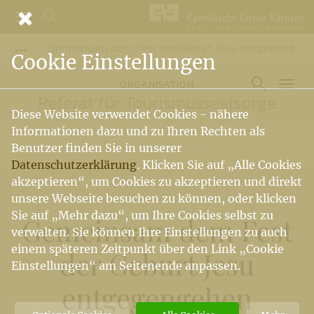
Gemeinsam dem Fest der Geburt Jesu entgegengehen
Vorige Elemente der Breadcrumb anzeigen
Cookie Einstellungen
ORGANISATION
Referat für Tourismusseelsorge
Diese Website verwendet Cookies - nähere
Informationen dazu und zu Ihren Rechten als
Benutzer finden Sie in unserer
Datenschutzerklärung
. Klicken Sie auf „Alle Cookies
akzeptieren“, um Cookies zu akzeptieren und direkt
unsere Webseite besuchen zu können, oder klicken
Sie auf „Mehr dazu“, um Ihre Cookies selbst zu
Gemeinsam dem Fest
verwalten. Sie können Ihre Einstellungen zu auch
einem späteren Zeitpunkt über den Link „Cookie
der Geburt Jesu
Einstellungen“ am Seitenende anpassen.
entgegengehen