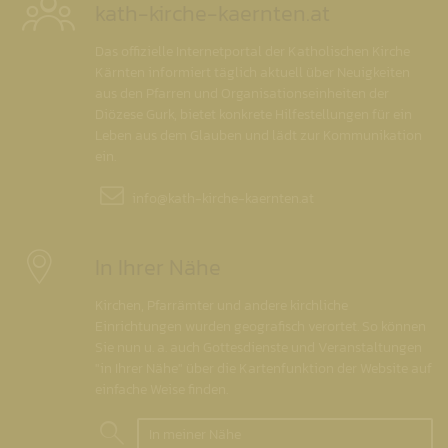
kath-kirche-kaernten.at
Das offizielle Internetportal der Katholischen Kirche
Kärnten informiert täglich aktuell über Neuigkeiten
aus den Pfarren und Organisationseinheiten der
Diözese Gurk, bietet konkrete Hilfestellungen für ein
Leben aus dem Glauben und lädt zur Kommunikation
ein.
info@
kath-kirche-kaernten.at
In Ihrer Nähe
Kirchen, Pfarrämter und andere kirchliche
Einrichtungen wurden geografisch verortet. So können
Sie nun u. a. auch Gottesdienste und Veranstaltungen
"in Ihrer Nähe" über die Kartenfunktion der Website auf
einfache Weise finden.
In meiner Nähe