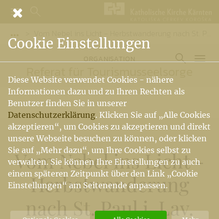
Vom Nebel ins Licht - Herbstwanderung nach St. Paul i. Lav.
Vorige Elemente der Breadcrumb anzeigen
Cookie Einstellungen
ORGANISATION
Referat für Tourismusseelsorge
Diese Website verwendet Cookies - nähere
Informationen dazu und zu Ihren Rechten als
Benutzer finden Sie in unserer
Datenschutzerklärung
. Klicken Sie auf „Alle Cookies
akzeptieren“, um Cookies zu akzeptieren und direkt
unsere Webseite besuchen zu können, oder klicken
Sie auf „Mehr dazu“, um Ihre Cookies selbst zu
Vom Nebel ins Licht -
verwalten. Sie können Ihre Einstellungen zu auch
einem späteren Zeitpunkt über den Link „Cookie
Herbstwanderung
Einstellungen“ am Seitenende anpassen.
nach St. Paul i. Lav.