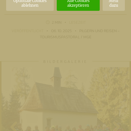
Optionale Cookies
Alle Cookies
Mehr
ablehnen
akzeptieren
dazu
2 MIN
LESEZEIT
VERÖFFENTLICHT
06. 10. 2025
PILGERN UND REISEN -
TOURISMUSPASTORAL / MGE