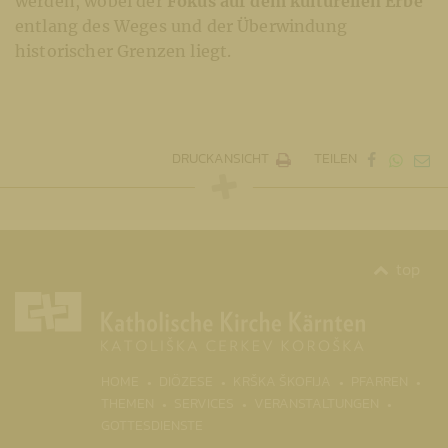
werden, wobei der
Fokus auf dem kulturellen Erbe
entlang des Weges und der Überwindung
historischer Grenzen liegt.
DRUCKANSICHT
TEILEN
top
(CURRENT)
HOME
DIÖZESE
KRŠKA ŠKOFIJA
PFARREN
THEMEN
SERVICES
VERANSTALTUNGEN
GOTTESDIENSTE