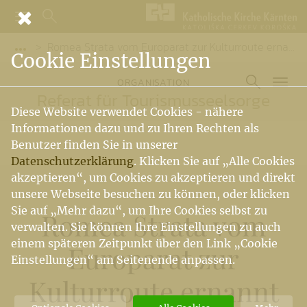
Romea Strata vom Europarat zur Kulturroute ernannt
Vorige Elemente der Breadcrumb anzeigen
Cookie Einstellungen
ORGANISATION
Referat für Tourismusseelsorge
Diese Website verwendet Cookies - nähere
Informationen dazu und zu Ihren Rechten als
Benutzer finden Sie in unserer
Datenschutzerklärung
. Klicken Sie auf „Alle Cookies
akzeptieren“, um Cookies zu akzeptieren und direkt
unsere Webseite besuchen zu können, oder klicken
Sie auf „Mehr dazu“, um Ihre Cookies selbst zu
Romea Strata vom
verwalten. Sie können Ihre Einstellungen zu auch
einem späteren Zeitpunkt über den Link „Cookie
Europarat zur
Einstellungen“ am Seitenende anpassen.
Kulturroute ernannt