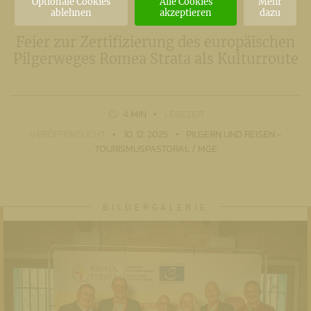
Optionale Cookies
Alle Cookies
Mehr
ablehnen
akzeptieren
dazu
Feier zur Zertifizierung des europäischen
Pilgerweges Romea Strata als Kulturroute
4 MIN
LESEZEIT
VERÖFFENTLICHT
10. 12. 2025
PILGERN UND REISEN -
TOURISMUSPASTORAL / MGE