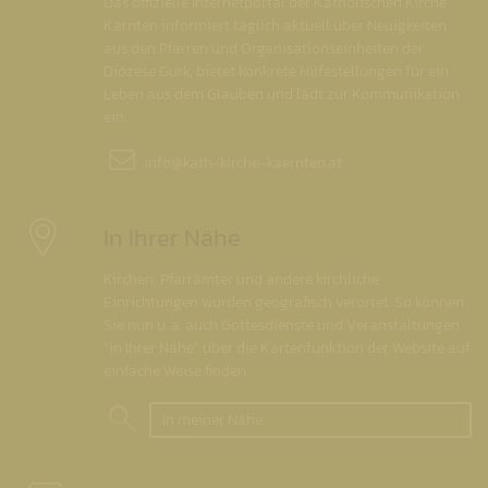
Das offizielle Internetportal der Katholischen Kirche
Kärnten informiert täglich aktuell über Neuigkeiten
aus den Pfarren und Organisationseinheiten der
Diözese Gurk, bietet konkrete Hilfestellungen für ein
Leben aus dem Glauben und lädt zur Kommunikation
ein.
info@
kath-kirche-kaernten.at
In Ihrer Nähe
Kirchen, Pfarrämter und andere kirchliche
Einrichtungen wurden geografisch verortet. So können
Sie nun u. a. auch Gottesdienste und Veranstaltungen
"in Ihrer Nähe" über die Kartenfunktion der Website auf
einfache Weise finden.
In meiner Nähe