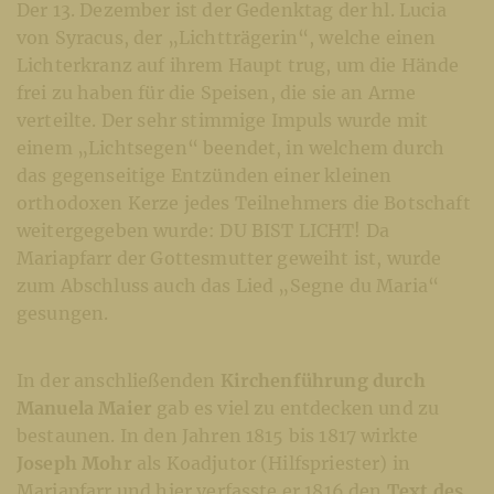
Der 13. Dezember ist der Gedenktag der hl. Lucia
von Syracus, der „Lichtträgerin“, welche einen
Lichterkranz auf ihrem Haupt trug, um die Hände
frei zu haben für die Speisen, die sie an Arme
verteilte. Der sehr stimmige Impuls wurde mit
einem „Lichtsegen“ beendet, in welchem durch
das gegenseitige Entzünden einer kleinen
orthodoxen Kerze jedes Teilnehmers die Botschaft
weitergegeben wurde: DU BIST LICHT! Da
Mariapfarr der Gottesmutter geweiht ist, wurde
zum Abschluss auch das Lied „Segne du Maria“
gesungen.
In der anschließenden
Kirchenführung durch
Manuela Maier
gab es viel zu entdecken und zu
bestaunen. In den Jahren 1815 bis 1817 wirkte
Joseph Mohr
als Koadjutor (Hilfspriester) in
Mariapfarr und hier verfasste er 1816 den
Text des