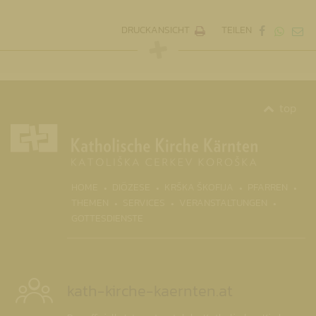
DRUCKANSICHT
TEILEN
top
(CURRENT)
HOME
DIÖZESE
KRŠKA ŠKOFIJA
PFARREN
THEMEN
SERVICES
VERANSTALTUNGEN
GOTTESDIENSTE
kath-kirche-kaernten.at