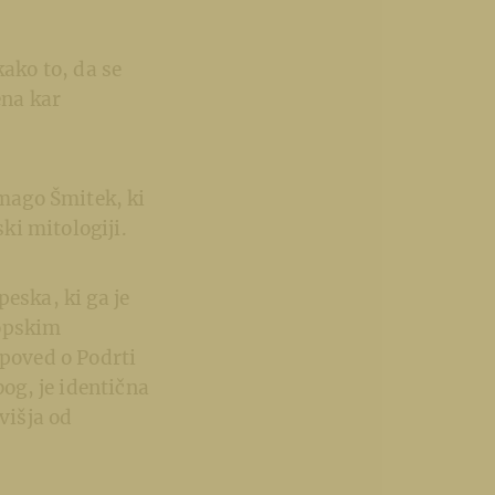
kako to, da se
ena kar
Zmago Šmitek, ki
ski mitologiji.
eska, ki ga je
ropskim
ipoved o Podrti
 bog, je identična
višja od