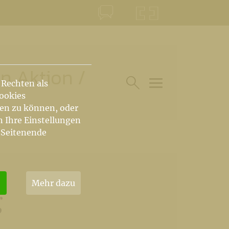
KONTAKT
KRŠKA ŠKOFIJA
en Aktion
/
 Rechten als
Cookies
HAUPTARTIKEL UN
SUCHE IM BEREICH
hen zu können, oder
n Ihre Einstellungen
 Seitenende
Mehr dazu
g