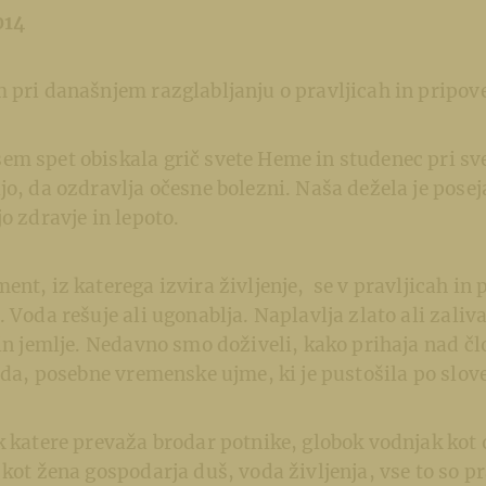
014
 pri današnjem razglabljanju o pravljicah in pripov
m spet obiskala grič svete Heme in studenec pri svet
jo, da ozdravlja očesne bolezni. Naša dežela je posej
o zdravje in lepoto.
ent, iz katerega izvira življenje, se v pravljicah in
. Voda rešuje ali ugonablja. Naplavlja zlato ali zaliv
 in jemlje. Nedavno smo doživeli, kako prihaja nad čl
leda, posebne vremenske ujme, ki je pustošila po slov
k katere prevaža brodar potnike, globok vodnjak kot
 kot žena gospodarja duš, voda življenja, vse to so pr