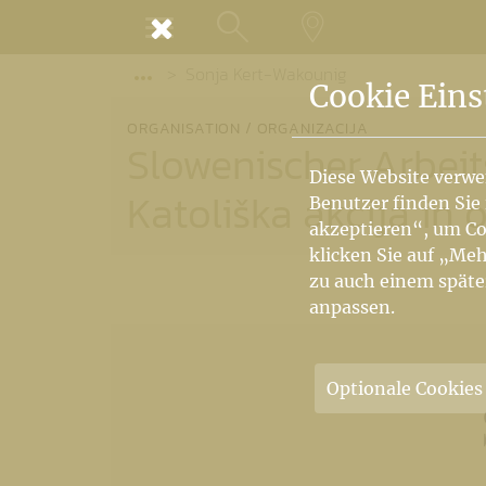
MENÜ
Sonja Kert-Wakounig
SUCHE
LANDKARTE
Vorige Elemente der Breadcrumb anzeige
Cookie Eins
ORGANISATION / ORGANIZACIJA
Slowenischer Arbei
Diese Website verwe
Katoliška akcija in 
Benutzer finden Sie
akzeptieren“, um Co
klicken Sie auf „Meh
zu auch einem späte
anpassen.
Optionale Cookies