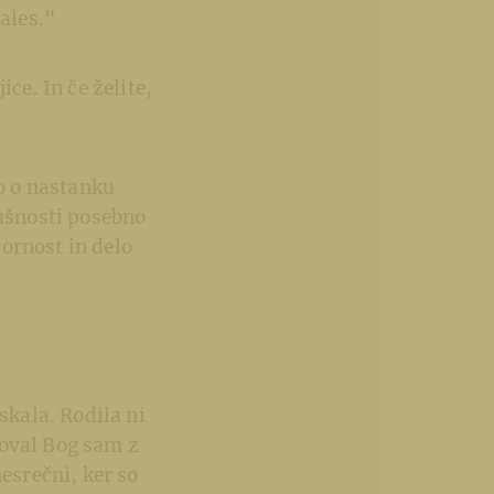
tales."
ice. In če želite,
o o nastanku
dušnosti posebno
ornost in delo
skala. Rodila ni
anoval Bog sam z
esrečni, ker so