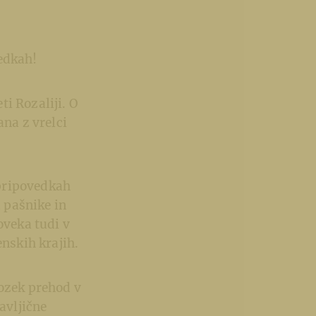
edkah!
i Rozaliji. O
ana z vrelci
 pripovedkah
a pašnike in
oveka tudi v
enskih krajih.
 ozek prehod v
avljične