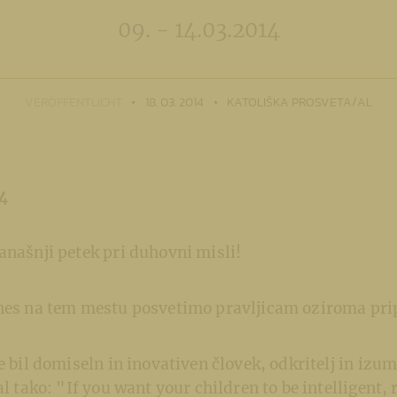
09. - 14.03.2014
VERÖFFENTLICHT
18. 03. 2014
KATOLIŠKA PROSVETA/AL
14
anašnji petek pri duhovni misli!
anes na tem mestu posvetimo pravljicam oziroma pr
e bil domiseln in inovativen človek, odkritelj in izumi
al tako: "If you want your children to be intelligent,