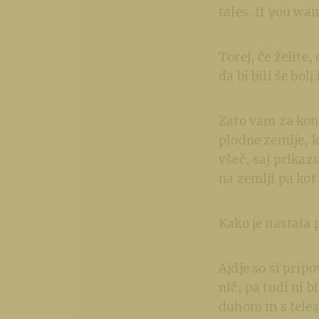
tales. If you wa
Torej, če želite, 
da bi bili še bolj
Zato vam za kon
plodne zemlje, k
všeč, saj prikaz
na zemlji pa kot
Kako je nastala 
Ajdje so si prip
nič, pa tudi ni b
duhom in s teles