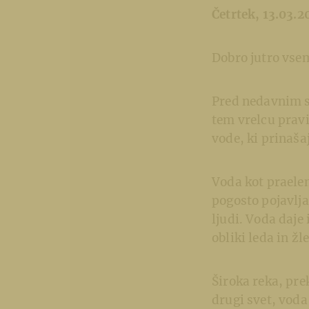
Četrtek, 13.03.2
Dobro jutro vsem
Pred nedavnim se
tem vrelcu pravi
vode, ki prinašaj
Voda kot praelem
pogosto pojavlja
ljudi. Voda daje
obliki leda in ž
Široka reka, pre
drugi svet, voda