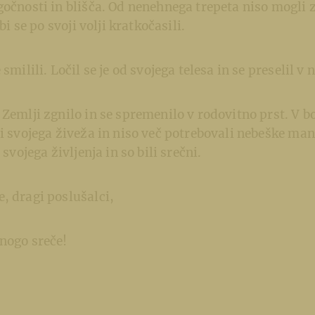
gočnosti in blišča. Od nenehnega trepeta niso mogli z
 bi se po svoji volji kratkočasili.
 smilili. Ločil se je od svojega telesa in se preselil v 
Zemlji zgnilo in se spremenilo v rodovitno prst. V bož
mi svojega živeža in niso več potrebovali nebeške mane
 svojega življenja in so bili srečni.
, dragi poslušalci,
nogo sreče!