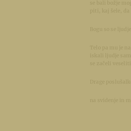
se bali božje mo
piti, kaj šele, da
Bogu so se ljudje
Telo pa mu je na 
iskali ljudje sa
se začeli veseliti
Drage poslušalke
na svidenje in m