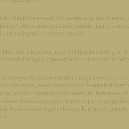
ro sredino jutro!
ili o Indiji Koromandiji in morda se je kdo vprašal, 
ojavlja v slovenskem ljudskem izročilu, kjer je omenj
drugim v legendi o svetem Tomažu.
e bliže kot si mislimo, meni ljubljanski etnolog dr. 
lkuti izdal knjigo o vzporednicah v slovenski in indij
je kozmogonski mit o nastanku našega sveta iz zrnca p
el iz praoceana, znan Slovencem in še nekaterim ev
 pa je tudi v staroindijskih besedilih. Bohinjska pr
v višino in hotela prerasti Triglav, a ji je to preprečil
o iz Mahabharate o gori Vindhyi, ki je hotela postati 
eru.