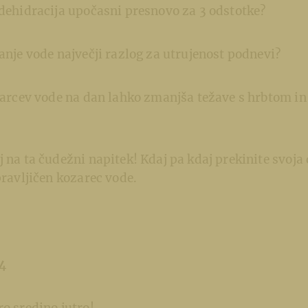
 dehidracija upočasni presnovo za 3 odstotke?
kanje vode največji razlog za utrujenost podnevi?
ozarcev vode na dan lahko zmanjša težave s hrbtom in
j na ta čudežni napitek! Kdaj pa kdaj prekinite svoj
 pravljičen kozarec vode.
14