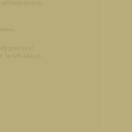
 užitkom jesti in
nebesa.
ji prsti so si
. In šele zdaj so