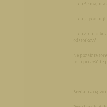
... da že majhna
... da je pomanj
... da 8 do 10 k
odstotkov?
Ne pozabite tore
in si privoščite
Sreda, 12.03.20