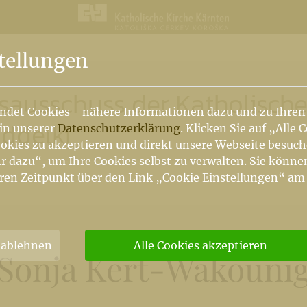
n
tellungen
tsausschuss der Katholisch
ndet Cookies - nähere Informationen dazu und zu Ihren
oddelki
 in unserer
Datenschutzerklärung
. Klicken Sie auf „Alle 
okies zu akzeptieren und direkt unsere Webseite besuc
r dazu“, um Ihre Cookies selbst zu verwalten. Sie könne
ren Zeitpunkt über den Link „Cookie Einstellungen“ am
 ablehnen
Alle Cookies akzeptieren
Sonja Kert-Wakouni