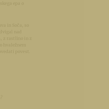
nskega epa o
ava in Soča, so
 dvigal nad
, z rastlino in z
 po hvaležnem
ovedati povest.
h?