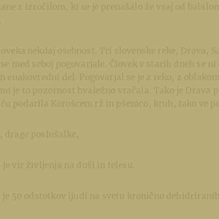
ane z izročilom, ki se je prenašalo že vsaj od babilo
.
človeka nekdaj osebnost. Tri slovenske reke, Drava, S
o se med seboj pogovarjale. Človek v starih dneh se ni
en enakovredni del. Pogovarjal se je z reko, z oblakom
 mu je to pozornost hvaležno vračala. Tako je Drava
ču podarila Korošcem rž in pšenico, kruh, tako ve p
, drage poslušalke,
je vir življenja na duši in telesu.
da je 50 odstotkov ljudi na svetu kronično dehidrirani