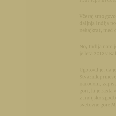
Prav lepo in dob
Včeraj smo govor
daljnja Indija p
nekajkrat, med 
No, Indija nam j
je leta 2012 v Ka
Ugotovil je, da 
Stvarnik prines
narodom, zapisan
gori, ki je rasla 
z indijsko zgodb
svetovne gore M