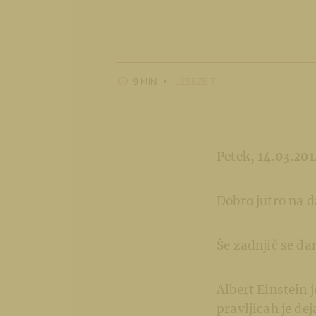
9 MIN
LESEZEIT
Petek, 14.03.20
Dobro jutro na d
Še zadnjič se d
Albert Einstein j
pravljicah je dej