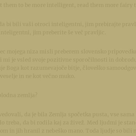
nt them to be more intelligent, read them more fairy 
da bi bili vaši otroci inteligentni, jim prebirajte pravlj
 inteligentni, jim preberite še več pravljic.
ec mojega niza misli preberem slovensko pripovedk
i mi je vsled svoje pozitivne sporočilnosti in dobro
uje Boga kot razumevajoče bitje, človeško samoodgov
 veselje in ne kot večno muko.
plodna zemlja?
ovedovali, da je bila Zemlja spočetka pusta, vse sama 
ilo treba, da bi rodila kaj za živež. Med ljudmi je st
om in jih hranil z nebeško mano. Toda ljudje so bili n