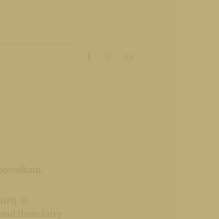
ipovedkam.
telj. O
 read them fairy