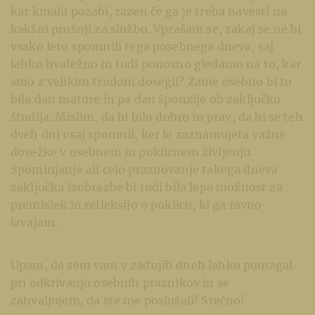
kar kmalu pozabi, razen če ga je treba navesti na
kakšni prošnji za službo. Vprašam se, zakaj se ne bi
vsako leto spomnili tega posebnega dneva, saj
lahko hvaležno in tudi ponosno gledamo na to, kar
smo z velikim trudom dosegli? Zame osebno bi to
bila dan mature in pa dan šponzije ob zaključku
študija. Mislim, da bi bilo dobro in prav, da bi se teh
dveh dni vsaj spomnil, ker le zaznamujeta važne
dosežke v osebnem in poklicnem življenju.
Spominjanje ali celo praznovanje takega dneva
zaključka izobrazbe bi tudi bila lepa možnost za
premislek in refleksijo o poklicu, ki ga ravno
izvajam.
Upam, da sem vam v zadnjih dneh lahko pomagal
pri odkrivanju osebnih praznikov in se
zahvaljujem, da ste me poslušali! Srečno!