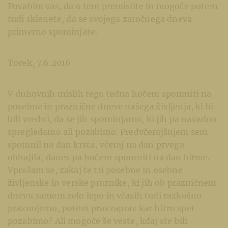
Povabim vas, da o tem premislite in mogoče potem
tudi sklenete, da se svojega zaročnega dneva
primerno spominjate.
Torek, 7.6.2016
V duhovnih mislih tega tedna hočem spomniti na
posebne in praznične dneve našega življenja, ki bi
bili vredni, da se jih spominjamo, ki jih pa navadno
spregledamo ali pozabimo. Predvčerajšnjem sem
spomnil na dan krsta, včeraj na dan prvega
obhajila, danes pa hočem spomniti na dan birme.
Vprašam se, zakaj te tri posebne in osebne
življenske in verske praznike, ki jih ob prazničnem
dnevu samem zelo lepo in včasih tudi razkošno
praznujemo, potem pravzaprav kar hitro spet
pozabimo? Ali mogoče še veste, kdaj ste bili