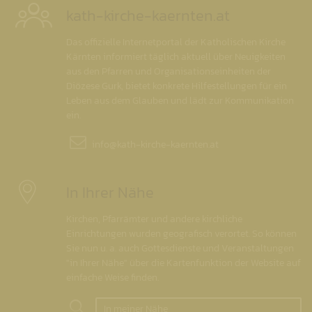
kath-kirche-kaernten.at
Das offizielle Internetportal der Katholischen Kirche
Kärnten informiert täglich aktuell über Neuigkeiten
aus den Pfarren und Organisationseinheiten der
Diözese Gurk, bietet konkrete Hilfestellungen für ein
Leben aus dem Glauben und lädt zur Kommunikation
ein.
info@
kath-kirche-kaernten.at
In Ihrer Nähe
Kirchen, Pfarrämter und andere kirchliche
Einrichtungen wurden geografisch verortet. So können
Sie nun u. a. auch Gottesdienste und Veranstaltungen
"in Ihrer Nähe" über die Kartenfunktion der Website auf
einfache Weise finden.
In meiner Nähe