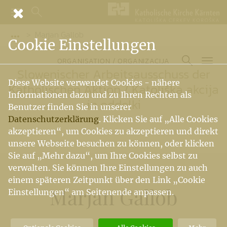
Marjan Gallob
Vorige Elemente der Breadcrumb anzeigen
Cookie Einstellungen
ORGANISATION / ORGANIZACIJA
Slowenischer Arbeitsausschuss der
Diese Website verwendet Cookies - nähere
Katholischen Aktion
/
Katoliška akcija
Informationen dazu und zu Ihren Rechten als
in oddelki
Benutzer finden Sie in unserer
Datenschutzerklärung
. Klicken Sie auf „Alle Cookies
akzeptieren“, um Cookies zu akzeptieren und direkt
unsere Webseite besuchen zu können, oder klicken
Sie auf „Mehr dazu“, um Ihre Cookies selbst zu
verwalten. Sie können Ihre Einstellungen zu auch
einem späteren Zeitpunkt über den Link „Cookie
Marjan Gallob
Einstellungen“ am Seitenende anpassen.