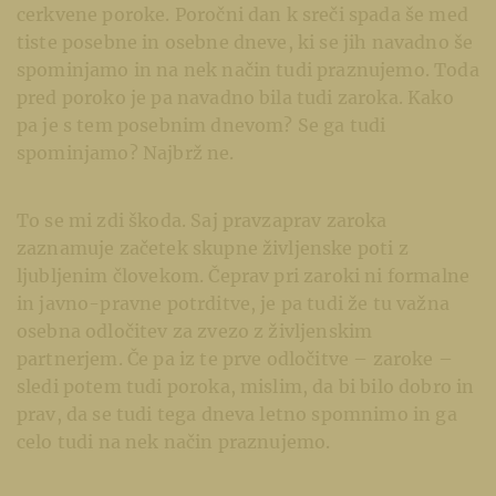
cerkvene poroke. Poročni dan k sreči spada še med
tiste posebne in osebne dneve, ki se jih navadno še
spominjamo in na nek način tudi praznujemo. Toda
pred poroko je pa navadno bila tudi zaroka. Kako
pa je s tem posebnim dnevom? Se ga tudi
spominjamo? Najbrž ne.
To se mi zdi škoda. Saj pravzaprav zaroka
zaznamuje začetek skupne življenske poti z
ljubljenim človekom. Čeprav pri zaroki ni formalne
in javno-pravne potrditve, je pa tudi že tu važna
osebna odločitev za zvezo z življenskim
partnerjem. Če pa iz te prve odločitve – zaroke –
sledi potem tudi poroka, mislim, da bi bilo dobro in
prav, da se tudi tega dneva letno spomnimo in ga
celo tudi na nek način praznujemo.