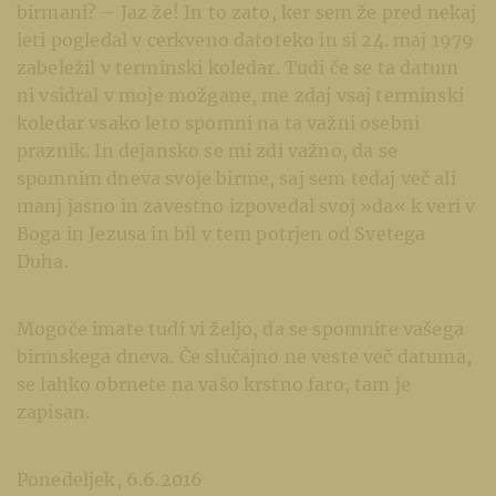
birmani? – Jaz že! In to zato, ker sem že pred nekaj
leti pogledal v cerkveno datoteko in si 24. maj 1979
zabeležil v terminski koledar. Tudi če se ta datum
ni vsidral v moje možgane, me zdaj vsaj terminski
koledar vsako leto spomni na ta važni osebni
praznik. In dejansko se mi zdi važno, da se
spomnim dneva svoje birme, saj sem tedaj več ali
manj jasno in zavestno izpovedal svoj »da« k veri v
Boga in Jezusa in bil v tem potrjen od Svetega
Duha.
Mogoče imate tudi vi željo, da se spomnite vašega
birmskega dneva. Če slučajno ne veste več datuma,
se lahko obrnete na vašo krstno faro, tam je
zapisan.
Ponedeljek, 6.6.2016