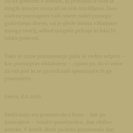
Da ne govorim o imenih, ki prihajajo k nam iz
drugih koncev sveta ali so celo izmišljena. Zase
osebno pravzaprav tudi nisem našel pravega
godovnega dneva, saj je glede imena »Marjan«
mnogo teorij, odkod mogoče prihaja in kdaj bi
lahko godoval.
Tako je zame praznovanje goda še vedno odprto –
kar pravzaprav obžalujem –, upam pa, da vi veste
za vaš god in se ga tudi radi spominjate in ga
praznujete.
Sreda, 8.6.2016
Sredi maja sva praznovala z ženo – kot ga
imenujeva – »mali« poročni dan, dan civilne
poroke. V šestih dneh pa bova praznovala dan