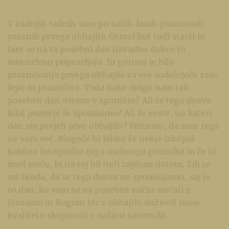
V zadnjih tednih smo po naših farah praznovali
praznik prvega obhajila. Otroci kot tudi starši in
fare se na ta posebni dan navadno dobro in
intenzivno pripravljajo. In gotovo je bilo
praznovanje prvega obhajila za vse sodelujoče zelo
lepo in praznično. Toda kako dolgo nam tak
poseben dan ostane v spominu? Ali se tega dneva
kdaj pozneje še spomnimo? Ali še veste, na kateri
dan ste prejeli prvo obhajilo? Priznam, da zase tega
ne vem več. Mogoče bi lahko še nekje izkopal
kakšno fotografijo tega osebnega praznika in če bi
imel srečo, bi na tej bil tudi zapisan datum. Zdi se
mi škoda, da se tega dneva ne spominjamo, saj je
to dan, ko smo se na poseben način srečali z
Jezusom in Bogom ter v obhajilu doživeli novo
kvaliteto skupnosti z našimi soverniki.