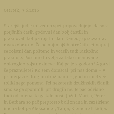
Četrtek, 9.6.2016
Starejši ljudje mi vedno spet pripovedujejo, da so v
prejšnjih časih godovni dan bolj častili in
praznovali kot pa rojstni dan. Danes je prazvaprav
ravno obratno. Že od najmlajših otroških let naprej
se rojstni dan pošteno in včasih tudi razkošno
praznuje. Posebno to velja za tako imenovane
»okrogle« rojstne dneve. Kaj pa je z godom? A ga vi
še praznujete? Ko sem doraščal, pri nas doma – v
primerjavi z drugimi družinami –, god ni imel več
tolikšnega pomena. Pri nekaterih družinskih članih
smo se ga spomnili, pri drugih ne. Je pač odvisno
tudi od imena, ki ga kdo nosi: Jožef, Marija, Peter
in Barbara so pač preprosto bolj znana in razširjena
imena kot pa Aleksander, Tanja, Klemen ali Lidija.