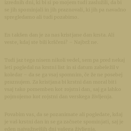
izrednih dni, ki bi si po mojem tudi zaslužili, da bi
se jih spominjali in jih praznovali, ki jih pa navadno
spregledamo ali tudi pozabimo.
En takšen dan je za nas kristjane dan krsta. Ali
veste, kdaj ste bili krščeni? – Najbrž ne.
Tudi jaz tega nisem nikoli vedel, sem pa pred nekaj
leti pogledal na krstni list in si datum zabeležil v
koledar – da se ga vsaj spomnim, če že ne posebej
praznujem. Za kristjana bi krstni dan moral biti
vsaj tako pomemben kot rojstni dan, saj ga lahko
pojmujemo kot rojstni dan verskega življenja.
Povabim vas, da se pozanimate ali pogledate, kdaj
je vaš krstni dan in se ga začnete spominjati, saj je
eden najvažnejših dni vašega življenja.