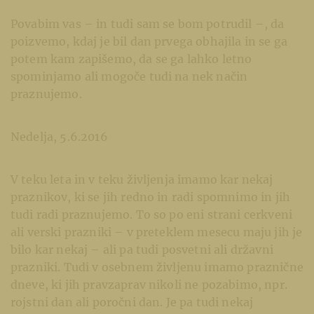
Povabim vas – in tudi sam se bom potrudil –, da
poizvemo, kdaj je bil dan prvega obhajila in se ga
potem kam zapišemo, da se ga lahko letno
spominjamo ali mogoče tudi na nek način
praznujemo.
Nedelja, 5.6.2016
V teku leta in v teku življenja imamo kar nekaj
praznikov, ki se jih redno in radi spomnimo in jih
tudi radi praznujemo. To so po eni strani cerkveni
ali verski prazniki – v preteklem mesecu maju jih je
bilo kar nekaj – ali pa tudi posvetni ali državni
prazniki. Tudi v osebnem življenu imamo praznične
dneve, ki jih pravzaprav nikoli ne pozabimo, npr.
rojstni dan ali poročni dan. Je pa tudi nekaj