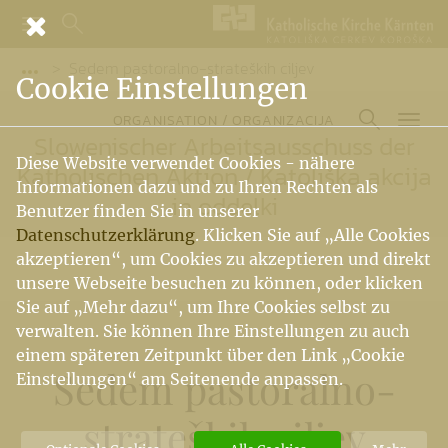
Sedem pastoralno-strateških ciljev
Vorige Elemente der Breadcrumb anzeigen
Cookie Einstellungen
ORGANISATION / ORGANIZACIJA
Slowenischer Arbeitsausschuss der
Diese Website verwendet Cookies - nähere
Katholischen Aktion
/
Katoliška akcija
Informationen dazu und zu Ihren Rechten als
in oddelki
Benutzer finden Sie in unserer
Datenschutzerklärung
. Klicken Sie auf „Alle Cookies
akzeptieren“, um Cookies zu akzeptieren und direkt
unsere Webseite besuchen zu können, oder klicken
Sie auf „Mehr dazu“, um Ihre Cookies selbst zu
verwalten. Sie können Ihre Einstellungen zu auch
einem späteren Zeitpunkt über den Link „Cookie
Sedem pastoralno-
Einstellungen“ am Seitenende anpassen.
strateških ciljev