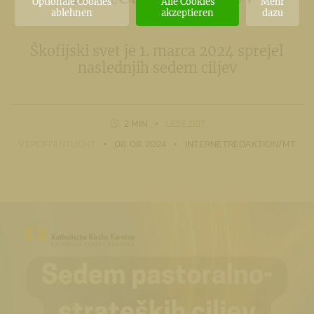
Optionale Cookies
Alle Cookies
Mehr
ablehnen
akzeptieren
dazu
Škofijski svet je 1. marca 2024 sprejel
naslednjih sedem ciljev
2 MIN
LESEZEIT
VERÖFFENTLICHT
08. 08. 2024
INTERNETREDAKTION/MT