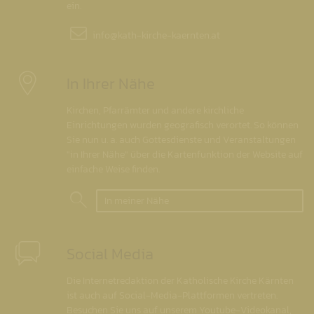
ein.
info@
kath-kirche-kaernten.at
In Ihrer Nähe
Kirchen, Pfarrämter und andere kirchliche
Einrichtungen wurden geografisch verortet. So können
Sie nun u. a. auch Gottesdienste und Veranstaltungen
"in Ihrer Nähe" über die Kartenfunktion der Website auf
einfache Weise finden.
In meiner Nähe
Social Media
Die Internetredaktion der Katholische Kirche Kärnten
ist auch auf Social-Media-Plattformen vertreten.
Besuchen Sie uns auf unserem Youtube-Videokanal,