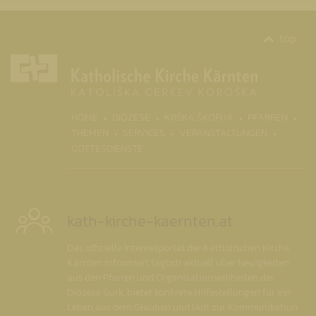
top
(CURRENT)
HOME
DIÖZESE
KRŠKA ŠKOFIJA
PFARREN
THEMEN
SERVICES
VERANSTALTUNGEN
GOTTESDIENSTE
kath-kirche-kaernten.at
Das offizielle Internetportal der Katholischen Kirche
Kärnten informiert täglich aktuell über Neuigkeiten
aus den Pfarren und Organisationseinheiten der
Diözese Gurk, bietet konkrete Hilfestellungen für ein
Leben aus dem Glauben und lädt zur Kommunikation