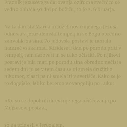
Praznik Jezusovega darovanja oziroma svečnico se
vedno obhaja 40 dni po božiču, to je 2. februarja.
Na ta dan sta Marija in Jožef novorojenega Jezusa
odnesla v jeruzalemski tempelj in se Bogu obredno
zahvalila za sina. Po judovski postavi je morala
namreč vsaka mati štirideseti dan po porodu priti v
tempelj, tam darovati in se tako očistiti. Po njihovi
postavi je bila mati po porodu sina obredno nečista
sedem dni in se v tem času se ni smela družiti z
nikomer, zlasti pa ni smela iti v svetišče. Kako se je
to dogajalo, lahko beremo v evangeliju po Luku:
»Ko so se dopolnili dnevi njenega očiščevanja po
Mojzesovi postavi,
so ga prinesli v Jeruzalem,