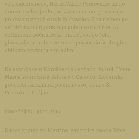
veja salezijancev, Hčere Marije Pomočnice ali po
domače salezijanke, se z vsem srcem posvečajo
predvsem vzgoji otrok in mladine. V ta namen po
več državah organizirajo poletne oratorije, t.j.
večdnevne počitnice za mlade, vodijo šole,
gimnazije in univerze ter se posvečajo še drugim
oblikam druženja z mladimi.
Na avstrijskem Koroškem salezijanci in tudi Hčere
Marije Pomočnice delujejo v Celovcu. Slovensko
govoreči salezijanci pa imajo svoj dom v Št.
Primožu v Podjuni.
Ponedeljek, 30.01.2017
Danes goduje sv. Martina, zavetnica mesta Rima.