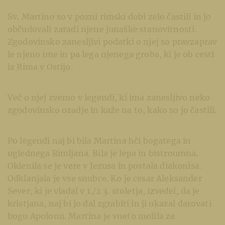
Sv. Martino so v pozni rimski dobi zelo častili in jo
občudovali zaradi njene junaške stanovitnosti.
Zgodovinsko zanesljivi podatki o njej so pravzaprav
le njeno ime in pa lega njenega groba, ki je ob cesti
iz Rima v Ostijo.
Več o njej zvemo v legendi, ki ima zanesljivo neko
zgodovinsko ozadje in kaže na to, kako so jo častili.
Po legendi naj bi bila Martina hči bogatega in
uglednega Rimljana. Bila je lepa in bistroumna.
Oklenila se je vere v Jezusa in postala diakonisa.
Odklanjala je vse snubce. Ko je cesar Aleksander
Sever, ki je vladal v 1./2 3. stoletja, izvedel, da je
kristjana, naj bi jo dal zgrabiti in ji ukazal darovati
bogu Apolonu. Martina je vneto molila za