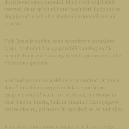
da ni hotel nekaj narediti, kljub tvoji boljši ideji,
temveč, da te sploh ni hotel poslušati. Podobno se
dogaja tudi v šoli ali v službi ali v domači vasi ali
soseski.
Tudi Jezus je doživel tako zavrnitev v domačem
kraju. V shodnici so ga povabili k razlagi Božje
besede. Ko je začel razlagati Sveto pismo, so ljudje
v shodnici govorili:
»Od kod njemu to? Kakšna je ta modrost, ki mu je
dana? In kakšna mogočna dela se godijo po
njegovih rokah! Ali ni to tisti tesar, sin Marije in
brat Jakoba, Jozéja, Juda in Simona? Mar njegove
sestre niso tu, pri nas?« In spotikali so se nad njim.
Jezus tam enostavno ni mogel storiti nobenega