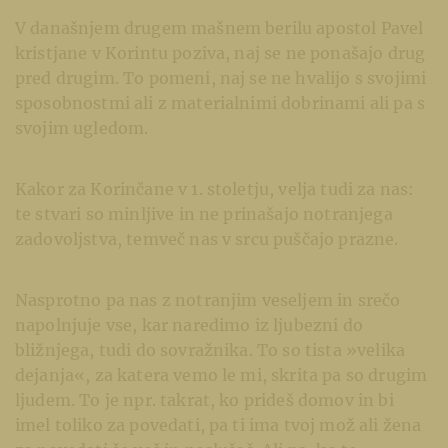
V današnjem drugem mašnem berilu apostol Pavel
kristjane v Korintu poziva, naj se ne ponašajo drug
pred drugim. To pomeni, naj se ne hvalijo s svojimi
sposobnostmi ali z materialnimi dobrinami ali pa s
svojim ugledom.
Kakor za Korinčane v 1. stoletju, velja tudi za nas:
te stvari so minljive in ne prinašajo notranjega
zadovoljstva, temveč nas v srcu puščajo prazne.
Nasprotno pa nas z notranjim veseljem in srečo
napolnjuje vse, kar naredimo iz ljubezni do
bližnjega, tudi do sovražnika. To so tista »velika
dejanja«, za katera vemo le mi, skrita pa so drugim
ljudem. To je npr. takrat, ko prideš domov in bi
imel toliko za povedati, pa ti ima tvoj mož ali žena