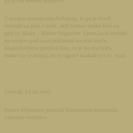
ga je dal sodnik obglaviti.
V zvezi z omenjenim čudežem, ki ga je storil
svetnik na poti v smrt, deli Cerkev vsako leto na
god sv. Blaža - Blažev blagoslov. Sprva so si verniki
na njegov god sami pokladali na vrat sveče,
blagoslovljene prejšnji dan, to je na svečnico.
Danes pa je običaj, da to opravi mašnik pri sv. maši.
Četrtek, 02.02.2017
Danes obhajamo praznik Jezusovega darovanja
oziroma svečnico.