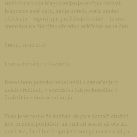
tradicionalnega blagoslavljanja sveč po cerkvah.
Blagoslov sveč zato, ker je goreča sveča simbol
očiščenja – ogenj npr. prečiščuje kovine – in nas
spominja na Marijino obredno očiščenje na ta dan.
Sreda, 01.02.2017
Jezusa zavržejo v Nazaretu.
Danes bom povedal nekaj misli o zavračanju v
naših družinah, v sorodstvu (ali po koroško: v
žvahti) in v domačem kraju.
Vsak je verjetno že doživel, da ga v domači družini
kdo ni hotel poslušati: ali brat ali sestra ali oče ali
mati. Ne, da ni hotel sprejeti tvojega nasveta ali pa