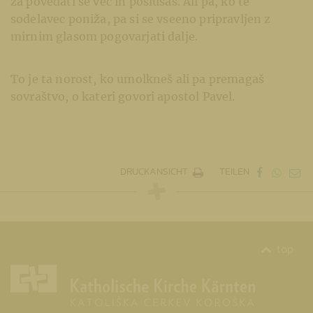
za povedati še več in poslušaš. Ali pa, ko te
sodelavec poniža, pa si se vseeno pripravljen z
mirnim glasom pogovarjati dalje.
To je ta norost, ko umolkneš ali pa premagaš
sovraštvo, o kateri govori apostol Pavel.
DRUCKANSICHT
TEILEN
top