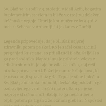
Sv. Blaž se je rodil v 3. stoletju v Mali Aziji, bogatim
in plemenitim staršem in bil že v otroštvu deležen
krščanske vzgoje. Umrl je kot mučenec leta 316 v
mestu Sebaste v Armeniji, ki je danes v Turčiji.
Legenda pripoveduje, da je bil Blaž najprej
zdravnik, potem pa škof. Ko je začel cesar Licinij
preganjati kristjane, so prijeli tudi Blaža. Peljali so
ga pred sodnika. Naproti mu je prihitela vdova z
edinim sinom in jokaje prosila svetnika, naj reši
otroka gotove smrti. Požrl je namreč ribjo kost, ki
je niso mogli spraviti iz grla. Trpel je silne bolečine.
Sv. Blaž je nekoliko pomolil, dečka blagoslovil in ga
ozdravljenega vrnil srečni materi. Sam pa je šel
naprej v strašno smrt. Rablji so ga neusmiljeno
tepli, potem pa trgali z železnimi grebeni. Naposled