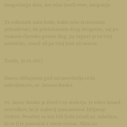
mogočnega dela, ker niso imeli vere, zaupanja.
Ta odlomek nam kaže, kako zelo si moramo
prizadevati, da prisluhnemo drug drugemu, saj po
vsakem človeku govori Bog, pa čeprav je to tvoj
sovaščan, sosed ali pa tvoj brat ali sestra.
Torek, 31.01.2017
Danes obhajamo god ustanovitelja reda
salezijancev, sv. Janeza Boska.
Sv. Janez Bosko je živel v 19 stoletju. Je eden izmed
svetnikov, ki je najbolj zaznamoval življenje
Cerkve. Posebej so mu bili ljubi mladi oz. mladina,
ki se ji je posvečal z vsem srcem. Njim so