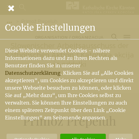
Primož Prepeluh
Vorige Elemente der Breadcrumb anzeigen
Cookie Einstellungen
ORGANISATION / ORGANIZACIJA
Slowenischer Arbeitsausschuss der
Diese Website verwendet Cookies - nähere
Katholischen Aktion
/
Katoliška akcija
Informationen dazu und zu Ihren Rechten als
in oddelki
Benutzer finden Sie in unserer
Datenschutzerklärung
. Klicken Sie auf „Alle Cookies
akzeptieren“, um Cookies zu akzeptieren und direkt
unsere Webseite besuchen zu können, oder klicken
Sie auf „Mehr dazu“, um Ihre Cookies selbst zu
verwalten. Sie können Ihre Einstellungen zu auch
einem späteren Zeitpunkt über den Link „Cookie
Primož Prepeluh
Einstellungen“ am Seitenende anpassen.