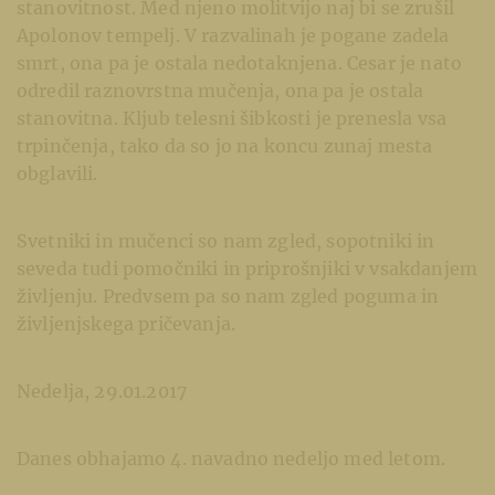
stanovitnost. Med njeno molitvijo naj bi se zrušil
Apolonov tempelj. V razvalinah je pogane zadela
smrt, ona pa je ostala nedotaknjena. Cesar je nato
odredil raznovrstna mučenja, ona pa je ostala
stanovitna. Kljub telesni šibkosti je prenesla vsa
trpinčenja, tako da so jo na koncu zunaj mesta
obglavili.
Svetniki in mučenci so nam zgled, sopotniki in
seveda tudi pomočniki in priprošnjiki v vsakdanjem
življenju. Predvsem pa so nam zgled poguma in
življenjskega pričevanja.
Nedelja, 29.01.2017
Danes obhajamo 4. navadno nedeljo med letom.