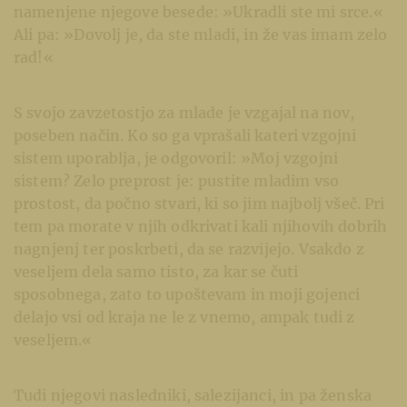
namenjene njegove besede: »Ukradli ste mi srce.«
Ali pa: »Dovolj je, da ste mladi, in že vas imam zelo
rad!«
S svojo zavzetostjo za mlade je vzgajal na nov,
poseben način. Ko so ga vprašali kateri vzgojni
sistem uporablja, je odgovoril: »Moj vzgojni
sistem? Zelo preprost je: pustite mladim vso
prostost, da počno stvari, ki so jim najbolj všeč. Pri
tem pa morate v njih odkrivati kali njihovih dobrih
nagnjenj ter poskrbeti, da se razvijejo. Vsakdo z
veseljem dela samo tisto, za kar se čuti
sposobnega, zato to upoštevam in moji gojenci
delajo vsi od kraja ne le z vnemo, ampak tudi z
veseljem.«
Tudi njegovi nasledniki, salezijanci, in pa ženska