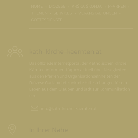
(CURRENT)
HOME
DIÖZESE
KRŠKA ŠKOFIJA
PFARREN
THEMEN
SERVICES
VERANSTALTUNGEN
GOTTESDIENSTE
kath-kirche-kaernten.at
Das offizielle Internetportal der Katholischen Kirche
Kärnten informiert täglich aktuell über Neuigkeiten
aus den Pfarren und Organisationseinheiten der
Diözese Gurk, bietet konkrete Hilfestellungen für ein
Leben aus dem Glauben und lädt zur Kommunikation
ein.
info@
kath-kirche-kaernten.at
In Ihrer Nähe