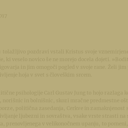
017
tolažljivo pozdravi vstali Kristus svoje vznemirjene
je, ki veselo novico še ne morejo docela dojeti. »Bod
rigovarja in jim omogoči pogled v svoje rane. Želi jim
življenje hoja v svet s človeškim srcem.
litične psihologije Carl Gustav Jung to hojo razlaga k
 norišnic in bolnišnic, skozi mračne predmestne ošta
 borze, politična zasedanja, Cerkve in zamaknjenost 
življanje ljubezni in sovraštva, vsake vrste strasti n
ka, prenovljenega v velikonočnem upanju, to pomeni, 