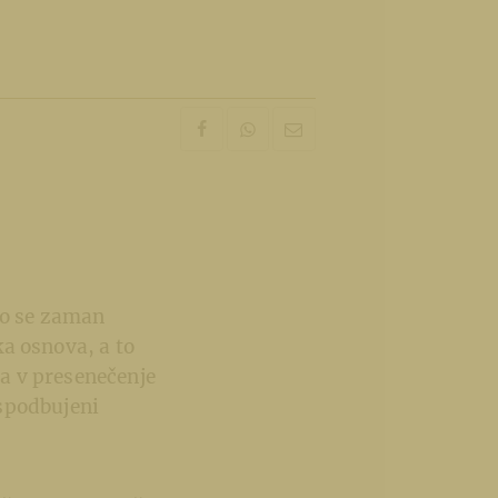
 so se zaman
ka osnova, a to
 a v presenečenje
 spodbujeni