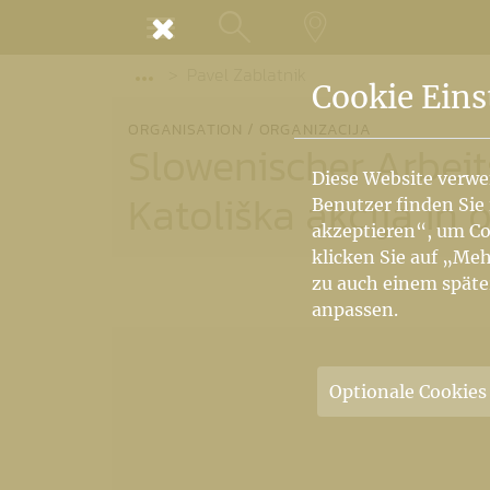
MENÜ
Pavel Zablatnik
SUCHE
LANDKARTE
Vorige Elemente der Breadcrumb anzeige
Cookie Eins
ORGANISATION / ORGANIZACIJA
Slowenischer Arbei
Diese Website verwe
Katoliška akcija in 
Benutzer finden Sie
akzeptieren“, um Co
klicken Sie auf „Meh
zu auch einem späte
anpassen.
Optionale Cookies