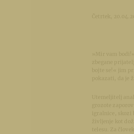
Četrtek, 20.04.2
»Mir vam bodi!« 
zbegane prijatel
bojte se!« jim p
pokazati, da je 
Utemeljitelj ana
grozote zaporov,
igralnice, skozi
življenje kot do
telesu. Za člove