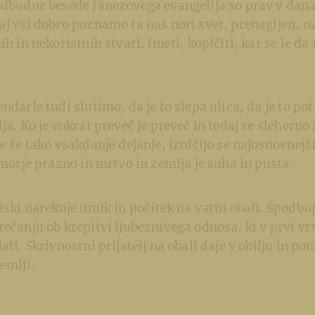
podbudne besede Janezovega evangelija so prav v dan
aj vsi dobro poznamo ta naš nori svet, prenagljen, na
ih in nekoristnih stvari. Imeti, kopičiti, kar se le da 
ndarle tudi slutimo, da je to slepa ulica, da je to pot
ja. Ko je enkrat preveč je preveč in tedaj se sleherno 
e še tako vsakdanje dejanje, izničijo se najosnovnejši
e morje prazno in mrtvo in zemlja je suha in pusta.
tiski narekuje umik in počitek na varni obali. Spodbu
rečanju ob krepitvi ljubeznivega odnosa, ki v prvi vrs
ati. Skrivnostni prijatelj na obali daje v obilju in po
emlji.