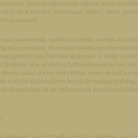
človekom. To pa predpostavlja aktivni korak do bližnj
na to ali je kristjan, musliman, budist, ateist, poroče
živi na svobodi.
 vsak posameznik, moški ali ženska, starejši ali mlaj
velja vsa pozornost. Po svojem nedeljivem dostojanstvu
epogrešljivi del človeške skupnosti. V veliki raznoli
i življenje, ki je prežeto z žarki velikonočne luči. P
 dneve, kadar sta mi sveta tišina in mir in tudi za d
ja vrata in aktivno iščem korak do svojega bližnjega
 ali drugačnega, ki mi vedno znova postreže s kakš
17
mi pomagal, v senci tvojih peruti se radujem«, poje p