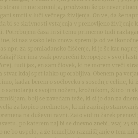
ob strani in me spremlja, predvsem še po neverjetne
ani smrti v luči večnega življenja. On ve, da še nap
a bi se skrivnosti vstajenja v prenovljeno življenje
ati. Potrebujem časa in si temu primerno tudi razlag
ne, ki nas vsako leto znova spremlja od velikonočne 
as npr. za spomladansko čiščenje, ki je še kar napre
 Zakaj? Ker ima vsak povprečni Evropejec v svoji lasti
Torej, tudi jaz, en sam človek, ki ne morem vreči stran
ila stvar kdaj spet lahko uporabljiva. Obenem pa verj
cimo, kadar berem o sočloveku s sosednje celine, ki i
i o samotarju s svojim nožem, krožnikom, žlico in sk
zmišljam, bolj se zavedam teže, ki si jo dan za dne
velja za kopico predmetov, ki mi zapirajo stanovanjs
 bremena na duševni ravni. Zato vidim žarek prenovlj
svetu, po katerem naj bi se dnevno znebil vsaj 25 st
vo ne bo uspelo, a že temeljito razmišljanje o tem mi 