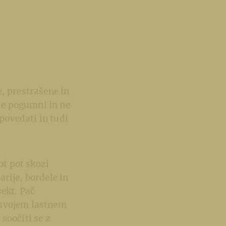
, prestrašene in
ite pogumni in ne
 povedati in tudi
ot pot skozi
rije, bordele in
sekt. Pač
a svojem lastnem
soočiti se z