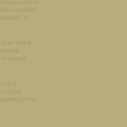
ašnjemu svetu še
silen in presit
nagrabiti, se
, ki ne vodi do
življenje
 življenjski
ja nas k
ti ne želi
manjkanja ni več,