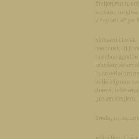
življenjem in so
srečam, ne glede 
v zaporu ali pa 
Sleherni človek,
osebnost, ki ji 
posebno zgodbo n
izkušenj se zrcal
in se odločam za
volje odprem svo
dneva, takšnega
presenečenjem.
Sreda, 19.04.20
»Moj Bog, ti si 