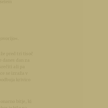
eselem
govorijo«.
že pred tri tisoč
še danes dan za
ečiti ali pa
ce se izraža v
podbuja krivico
onarno bitje, ki