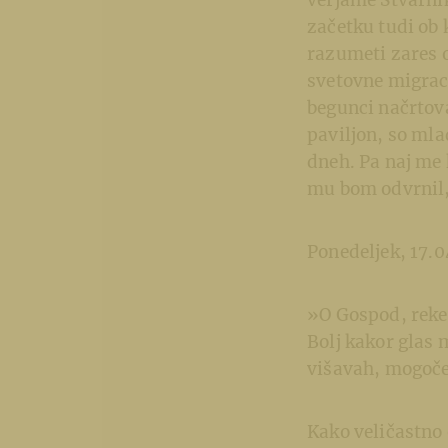
verjame Stvarnik
začetku tudi ob
razumeti zares o
svetovne migraci
begunci načrtova
paviljon, so mla
dneh. Pa naj me 
mu bom odvrnil, 
Ponedeljek, 17.0
»O Gospod, reke s
Bolj kakor glas 
višavah, mogočen
Kako veličastno 