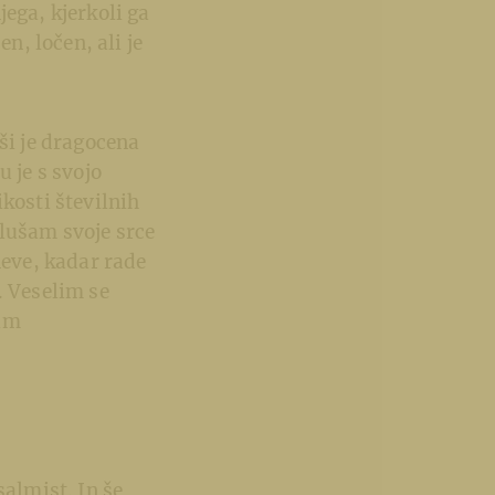
ega, kjerkoli ga
n, ločen, ali je
ši je dragocena
 je s svojo
kosti številnih
oslušam svoje srce
neve, kadar rade
. Veselim se
nim
salmist. In še