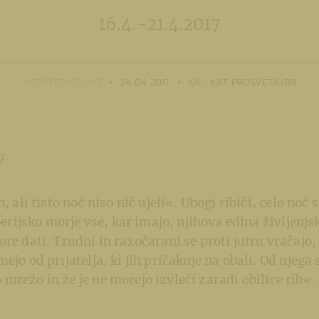
16.4.-21.4.2017
VERÖFFENTLICHT
24. 04. 2017
KA - KAT. PROSVETA/RR
7
n, ali tisto noč niso nič ujeli«. Ubogi ribiči, celo noč
iberijsko morje vse, kar imajo, njihova edina življenjs
ore dati. Trudni in razočarani se proti jutru vračajo,
ejo od prijatelja, ki jih pričakuje na obali. Od njega
mrežo in že je ne morejo izvleči zaradi obilice rib«.