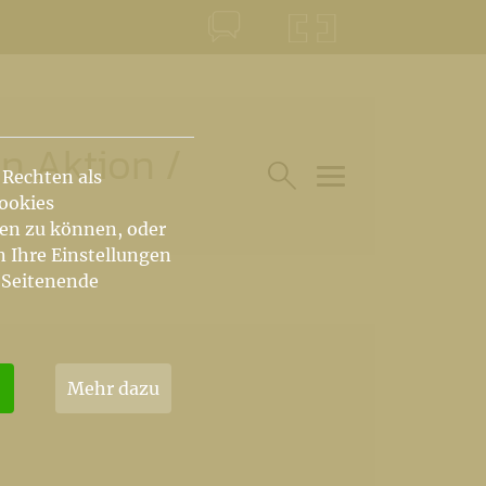
KONTAKT
KRŠKA ŠKOFIJA
en Aktion
/
 Rechten als
Cookies
HAUPTARTIKEL UN
SUCHE IM BEREICH
hen zu können, oder
n Ihre Einstellungen
 Seitenende
Mehr dazu