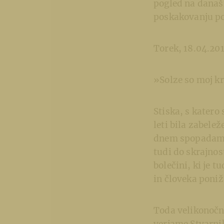
pogled na današn
poskakovanju p
Torek, 18.04.20
»Solze so moj kr
Stiska, s katero
leti bila zabelež
dnem spopadamo 
tudi do skrajnos
bolečini, ki je 
in človeka poniž
Toda velikonočni