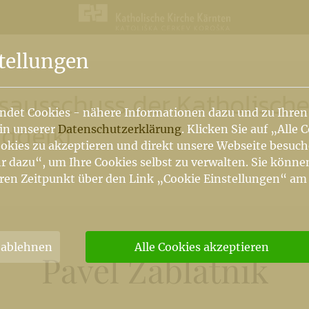
n
tellungen
tsausschuss der Katholisch
ndet Cookies - nähere Informationen dazu und zu Ihren
oddelki
 in unserer
Datenschutzerklärung
. Klicken Sie auf „Alle 
okies zu akzeptieren und direkt unsere Webseite besuc
r dazu“, um Ihre Cookies selbst zu verwalten. Sie könne
ren Zeitpunkt über den Link „Cookie Einstellungen“ am
 ablehnen
Alle Cookies akzeptieren
Pavel Zablatnik