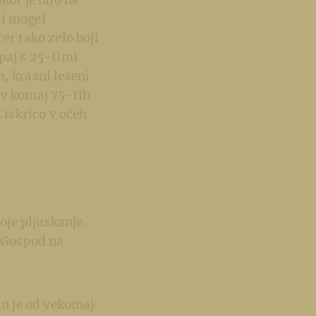
kor je bilo na
bi mogel
er tako zelo boji
paj s 25-timi
, krasni leseni
 v komaj 75-tih
 iskrico v očeh
oje pljuskanje.
, Gospod na
in je od vekomaj.