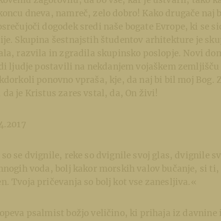
ovemu zagotovilu, da bo vse, kar je ustvaril, tako ka
 koncu dneva, namreč, zelo dobro! Kako drugače naj 
srečujoči dogodek sredi naše bogate Evrope, ki se sic
je. Skupina šestnajstih študentov arhitekture je sku
la, razvila in zgradila skupinsko poslopje. Novi dom
di ljudje postavili na nekdanjem vojaškem zemljišču
kdorkoli ponovno vpraša, kje, da naj bi bil moj Bog. Z
da je Kristus zares vstal, da, On živi!
4.2017
o se dvignile, reke so dvignile svoj glas, dvignile sv
mnogih voda, bolj kakor morskih valov bučanje, si ti
. Tvoja pričevanja so bolj kot vse zanesljiva.«
opeva psalmist božjo veličino, ki prihaja iz davnine 