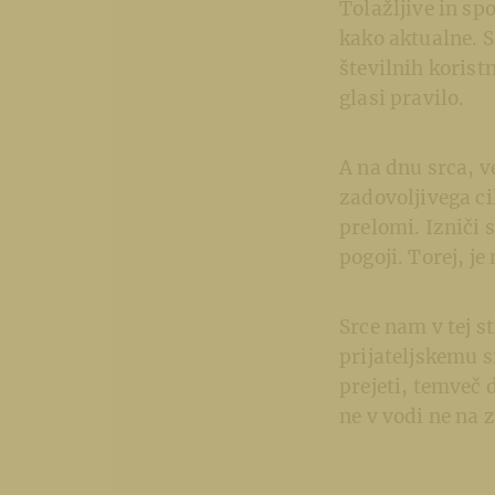
Tolažljive in s
kako aktualne. S
številnih koristn
glasi pravilo.
A na dnu srca, ve
zadovoljivega cil
prelomi. Izniči s
pogoji. Torej, j
Srce nam v tej s
prijateljskemu s
prejeti, temveč d
ne v vodi ne na z