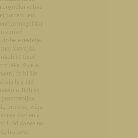
m dogodku velike
rej potrebujem
 končno mogel kar
am smisel
do bele nedelje.
j moj skorajda
 okoli 10 tisoč
 vijaka, žice ali
amem, da bi šlo
zhaja le s 130-
odelico. Bolj ko
m prostovoljno
ki prostor, velja
enega življenja
vari. Od danes na
odpira novi