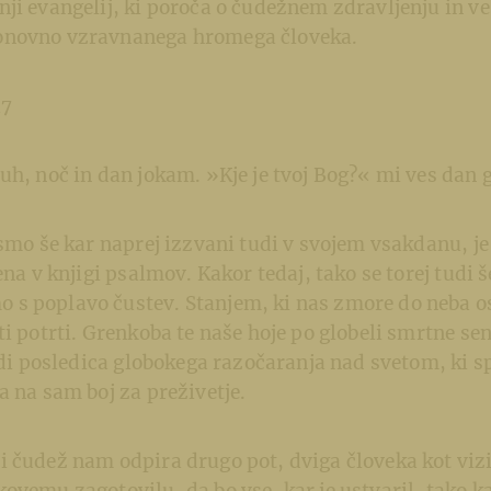
ji evangelij, ki poroča o čudežnem zdravljenju in v
onovno vzravnanega hromega človeka.
17
uh, noč in dan jokam. »Kje je tvoj Bog?« mi ves dan 
 smo še kar naprej izzvani tudi v svojem vsakdanu, je 
ena v knjigi psalmov. Kakor tedaj, tako se torej tudi 
s poplavo čustev. Stanjem, ki nas zmore do neba osr
ti potrti. Grenkoba te naše hoje po globeli smrtne sen
tudi posledica globokega razočaranja nad svetom, ki s
a na sam boj za preživetje.
 čudež nam odpira drugo pot, dviga človeka kot vizi