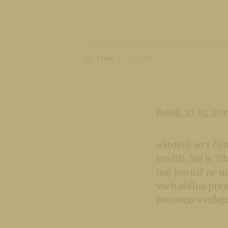
7 MIN
LESEZEIT
Petek, 21.04.201
»Stopili so v čol
trudili. Saj je T
noč jim nič ne m
vseh obilno prejm
ponovno »vržejo 