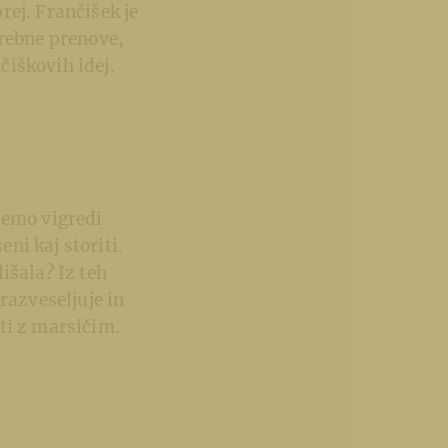
ej. Frančišek je
trebne prenove,
čiškovih idej.
čemo vigredi
eni kaj storiti.
dišala? Iz teh
razveseljuje in
iti z marsičim.