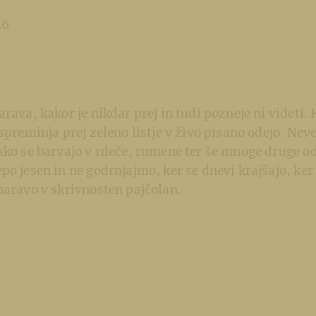
16
arava, kakor je nikdar prej in tudi pozneje ni videti.
spreminja prej zeleno listje v živo pisano odejo. Neve
ako se barvajo v rdeče, rumene ter še mnoge druge o
po jesen in ne godrnjajmo, ker se dnevi krajšajo, ker 
naravo v skrivnosten pajčolan.