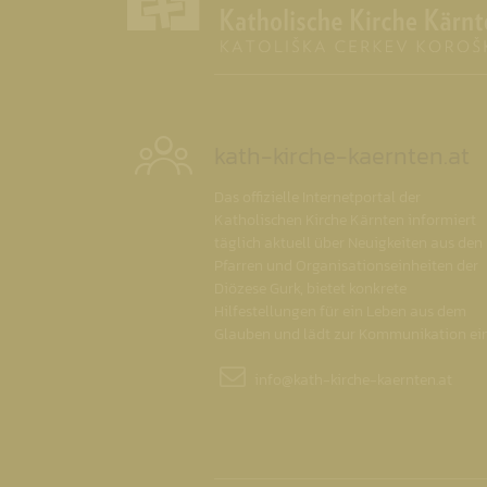
kath-kirche-kaernten.at
Das offizielle Internetportal der
Katholischen Kirche Kärnten informiert
täglich aktuell über Neuigkeiten aus den
Pfarren und Organisationseinheiten der
Diözese Gurk, bietet konkrete
Hilfestellungen für ein Leben aus dem
Glauben und lädt zur Kommunikation ein
info@
kath-kirche-kaernten.at