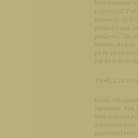
Včeraj smo se spo
pogovarjal. Tudi 
ljubeznijo do živ
poškodovana, še 
preživeti? Zdi se
Mislim, da je že
pa ne piska nihče
češ da je že pre
Torek, 4.10.201
Danes obhajamo g
zgodovini. Prvi 
tudi oznanjal pa
dopovedal in ga t
zagovarjal svoje 