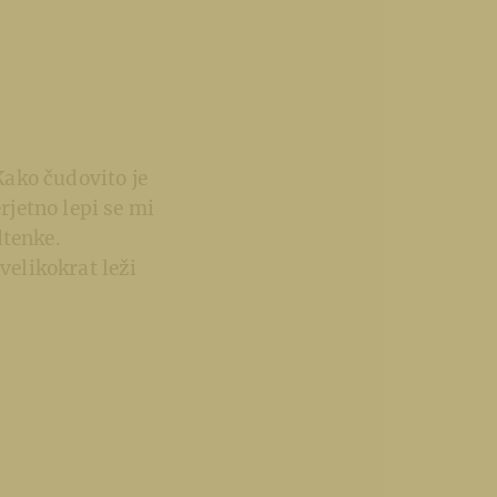
 Kako čudovito je
rjetno lepi se mi
dtenke.
velikokrat leži