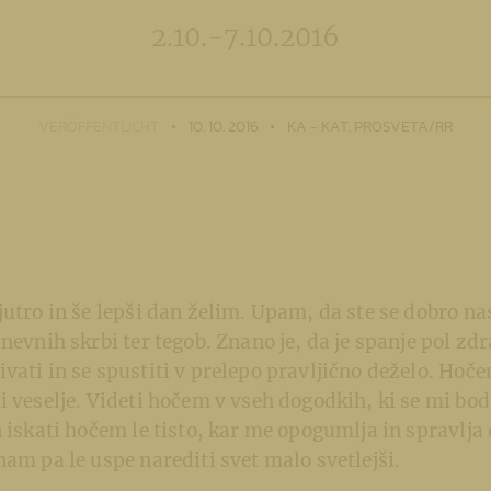
2.10.-7.10.2016
VERÖFFENTLICHT
10. 10. 2016
KA - KAT. PROSVETA/RR
jutro in še lepši dan želim. Upam, da ste se dobro nas
nevnih skrbi ter tegob. Znano je, da je spanje pol zdr
vati in se spustiti v prelepo pravljično deželo. Ho
i veselje. Videti hočem v vseh dogodkih, ki se mi bod
n iskati hočem le tisto, kar me opogumlja in spravlja 
nam pa le uspe narediti svet malo svetlejši.