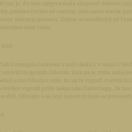
il mu je, da sme njegova mala skupnost delovati napr
reba prenove Cerkve od znotraj: niso samo stavbe po
vsem notranja prenova. Dajmo se navdihniti od Fran
pomembne nam vsem.
.2016
ačudili mnogim čudesom v naši okolici, v naravi? Ho
cvetovih in opojnih dišavah. Zato pa je treba sedaj jes
ledali suho čebulico rože, ki naj bi vigredi cvetela in 
 ovitkov vigredi pride nekaj tako čudovitega, da nas 
o diši. Uživajte v tej lepi naravi in dajte se presenet
16