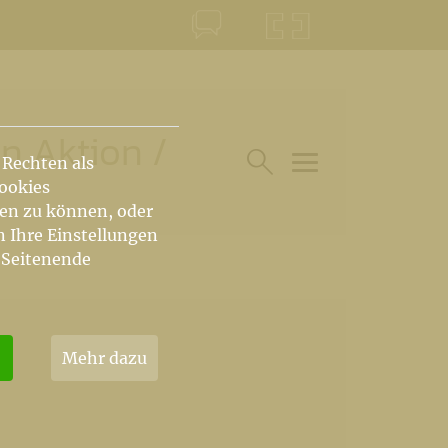
KONTAKT
KRŠKA ŠKOFIJA
en Aktion
/
 Rechten als
Cookies
HAUPTARTIKEL UN
SUCHE IM BEREICH
hen zu können, oder
n Ihre Einstellungen
 Seitenende
Mehr dazu