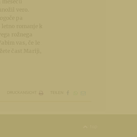
em mesecu
množil vero.
Mogoče pa
 letno romanje k
ivega rožnega
Vabim vas, če le
ete čast Mariji,
DRUCKANSICHT
TEILEN
top