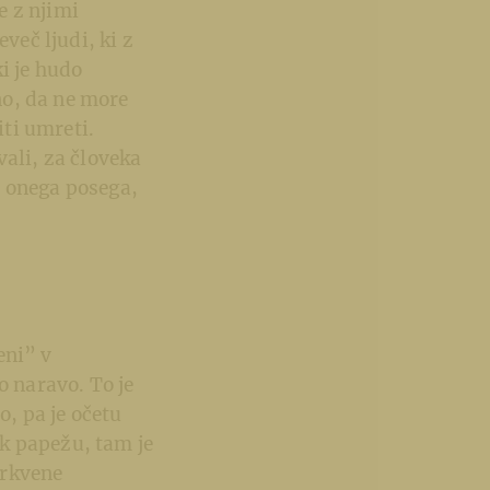
e z njimi
več ljudi, ki z
ki je hudo
sno, da ne more
iti umreti.
vali, za človeka
li onega posega,
eni” v
o naravo. To je
o, pa je očetu
 k papežu, tam je
erkvene