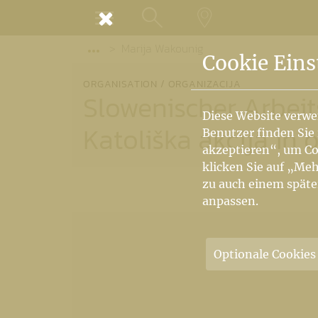
MENÜ
Marija Wakounig
SUCHE
LANDKARTE
Vorige Elemente der Breadcrumb anzeige
Cookie Eins
ORGANISATION / ORGANIZACIJA
Slowenischer Arbei
Diese Website verwe
Katoliška akcija in 
Benutzer finden Sie
akzeptieren“, um Co
klicken Sie auf „Meh
zu auch einem späte
anpassen.
Optionale Cookies