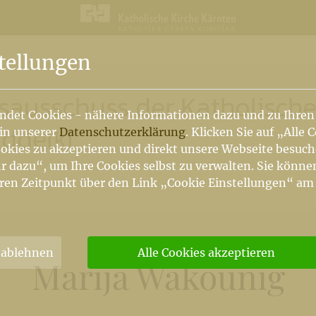
n
tellungen
tsausschuss der Katholisch
ndet Cookies - nähere Informationen dazu und zu Ihren
oddelki
 in unserer
Datenschutzerklärung
. Klicken Sie auf „Alle 
okies zu akzeptieren und direkt unsere Webseite besuc
r dazu“, um Ihre Cookies selbst zu verwalten. Sie könne
ren Zeitpunkt über den Link „Cookie Einstellungen“ am
 ablehnen
Alle Cookies akzeptieren
Marija Wakounig