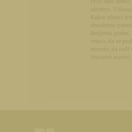
Prav lepo dobro
oktobru. V današ
Kakor učenci Je
dosežemo pomnož
Božjemu grobu. V
venca, da se poda
morete, da tudi 
Jezusovi materi.