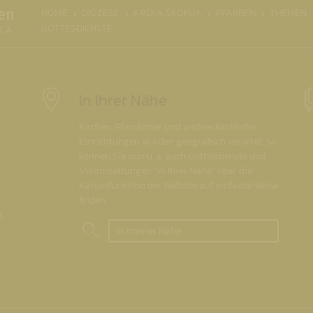
(CURRENT)
HOME
DIÖZESE
KRŠKA ŠKOFIJA
PFARREN
THEMEN
GOTTESDIENSTE
In Ihrer Nähe
Kirchen, Pfarrämter und andere kirchliche
Einrichtungen wurden geografisch verortet. So
können Sie nun u. a. auch Gottesdienste und
Veranstaltungen "in Ihrer Nähe" über die
Kartenfunktion der Website auf einfache Weise
finden.
.
In meiner Nähe