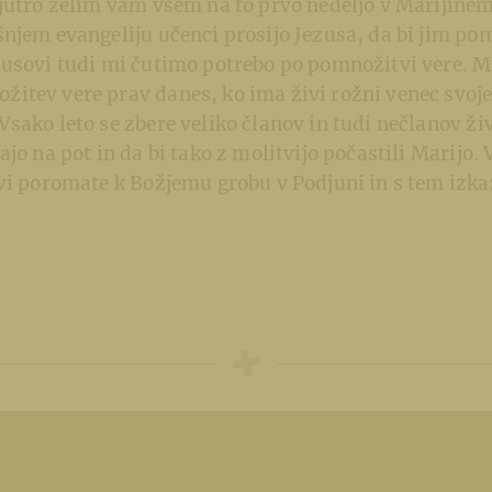
 jutro želim vam vsem na to prvo nedeljo v Marijin
njem evangeliju učenci prosijo Jezusa, da bi jim po
zusovi tudi mi čutimo potrebo po pomnožitvi vere. 
itev vere prav danes, ko ima živi rožni venec svoje
sako leto se zbere veliko članov in tudi nečlanov ž
jo na pot in da bi tako z molitvijo počastili Marijo. 
vi poromate k Božjemu grobu v Podjuni in s tem izkaž