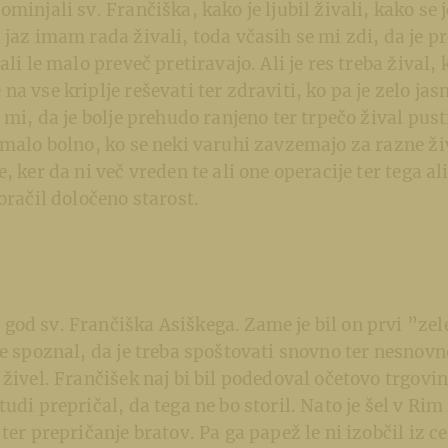
minjali sv. Frančiška, kako je ljubil živali, kako se j
jaz imam rada živali, toda včasih se mi zdi, da je pre
ali le malo preveč pretiravajo. Ali je res treba žival, 
na vse kriplje reševati ter zdraviti, ko pa je zelo ja
 mi, da je bolje prehudo ranjeno ter trpečo žival pust
 malo bolno, ko se neki varuhi zavzemajo za razne ži
, ker da ni več vreden te ali one operacije ter tega a
koračil določeno starost.
6
od sv. Frančiška Asiškega. Zame je bil on prvi ”zel
je spoznal, da je treba spoštovati snovno ter nesnovn
 živel. Frančišek naj bi bil podedoval očetovo trgovin
udi prepričal, da tega ne bo storil. Nato je šel v Rim
ter prepričanje bratov. Pa ga papež le ni izobčil iz c