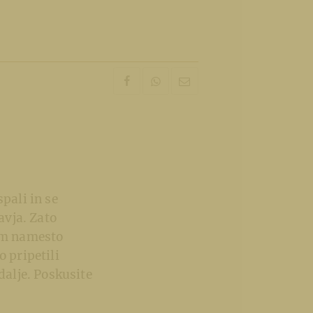
pali in se
avja. Zato
čem namesto
o pripetili
dalje. Poskusite