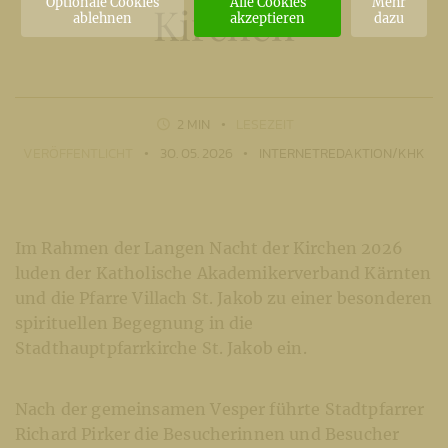
Optionale Cookies
Alle Cookies
Mehr
Kirchen
ablehnen
akzeptieren
dazu
2 MIN
LESEZEIT
VERÖFFENTLICHT
30. 05. 2026
INTERNETREDAKTION/KHK
Im Rahmen der Langen Nacht der Kirchen 2026
luden der Katholische Akademikerverband Kärnten
und die Pfarre Villach St. Jakob zu einer besonderen
spirituellen Begegnung in die
Stadthauptpfarrkirche St. Jakob ein.
Nach der gemeinsamen Vesper führte Stadtpfarrer
Richard Pirker die Besucherinnen und Besucher