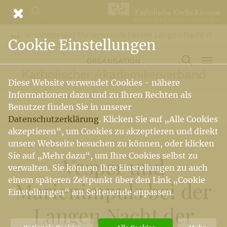
Vesper und Marienimpuls bei der Langen Nacht der Kirchen
Vorige Elemente der Breadcrumb anzeigen
Cookie Einstellungen
ORGANISATION
Katholischer Akademikerverband
Diese Website verwendet Cookies - nähere
Informationen dazu und zu Ihren Rechten als
Benutzer finden Sie in unserer
Datenschutzerklärung
. Klicken Sie auf „Alle Cookies
akzeptieren“, um Cookies zu akzeptieren und direkt
unsere Webseite besuchen zu können, oder klicken
Sie auf „Mehr dazu“, um Ihre Cookies selbst zu
Vesper und
verwalten. Sie können Ihre Einstellungen zu auch
einem späteren Zeitpunkt über den Link „Cookie
Marienimpuls bei der
Einstellungen“ am Seitenende anpassen.
Langen Nacht der