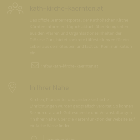
kath-kirche-kaernten.at
Das offizielle Internetportal der Katholischen Kirche
Kärnten informiert täglich aktuell über Neuigkeiten
aus den Pfarren und Organisationseinheiten der
Diözese Gurk, bietet konkrete Hilfestellungen für ein
Leben aus dem Glauben und lädt zur Kommunikation
ein.
info@
kath-kirche-kaernten.at
In Ihrer Nähe
Kirchen, Pfarrämter und andere kirchliche
Einrichtungen wurden geografisch verortet. So können
Sie nun u. a. auch Gottesdienste und Veranstaltungen
"in Ihrer Nähe" über die Kartenfunktion der Website auf
einfache Weise finden.
In meiner Nähe