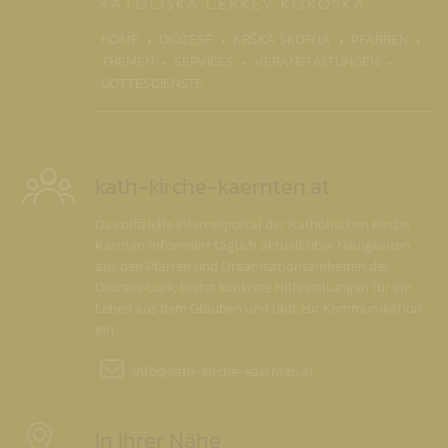
(CURRENT)
HOME
DIÖZESE
KRŠKA ŠKOFIJA
PFARREN
THEMEN
SERVICES
VERANSTALTUNGEN
GOTTESDIENSTE
kath-kirche-kaernten.at
Das offizielle Internetportal der Katholischen Kirche
Kärnten informiert täglich aktuell über Neuigkeiten
aus den Pfarren und Organisationseinheiten der
Diözese Gurk, bietet konkrete Hilfestellungen für ein
Leben aus dem Glauben und lädt zur Kommunikation
ein.
info@
kath-kirche-kaernten.at
In Ihrer Nähe