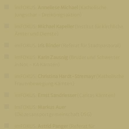
imFOKUS:
Anneliese Michael
(Katholische
Jungschar - Dreikönigsaktion)
imFOKUS:
Michael Kapeller
(Institut für kirchliche
Ämter und Dienste)
imFOKUS:
Iris Binder
(Referat für Stadtpastoral)
imFOKUS:
Karin Zausnig
(Bruder und Schwester
in Not - KA Kärnten)
imFOKUS:
Christina Hardt-Stremayr
(Katholische
Frauenbewegung Kärnten)
imFOKUS:
Ernst Sandriesser
(Caritas Kärnten)
imFOKUS:
Markus Auer
(Diözesansportgemeinschaft DSG)
imFOKUS:
Astrid Panger
(Referat für