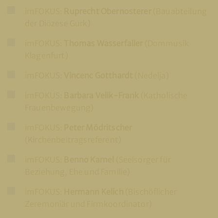
imFOKUS:
Ruprecht Obernosterer
(Bauabteilung
der Diözese Gurk)
imFOKUS:
Thomas Wasserfaller
(Dommusik
Klagenfurt)
imFOKUS:
Vincenc Gotthardt
(Nedelja)
imFOKUS:
Barbara Velik-Frank
(Katholische
Frauenbewegung)
imFOKUS:
Peter Mödritscher
(Kirchenbeitragsreferent)
imFOKUS:
Benno Karnel
(Seelsorger für
Beziehung, Ehe und Familie)
imFOKUS:
Hermann Kelich
(Bischöflicher
Zeremoniär und Firmkoordinator)