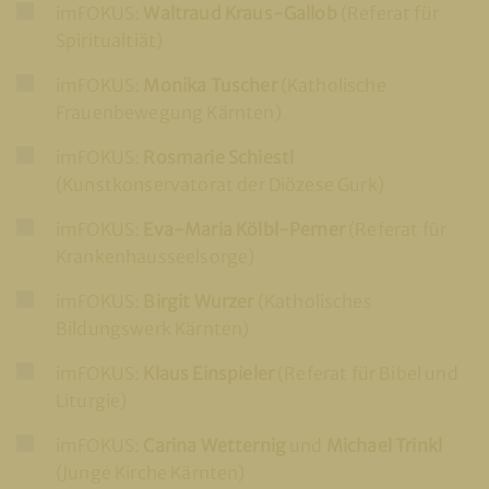
imFOKUS:
Waltraud Kraus-Gallob
(Referat für
Spiritualtiät)
imFOKUS:
Monika Tuscher
(Katholische
Frauenbewegung Kärnten)
imFOKUS:
Rosmarie Schiestl
(Kunstkonservatorat der Diözese Gurk)
imFOKUS:
Eva-Maria Kölbl-Perner
(Referat für
Krankenhausseelsorge)
imFOKUS:
Birgit Wurzer
(Katholisches
Bildungswerk Kärnten)
imFOKUS:
Klaus Einspieler
(Referat für Bibel und
Liturgie)
imFOKUS:
Carina Wetternig
und
Michael Trinkl
(Junge Kirche Kärnten)