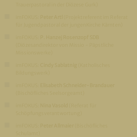
Trauerpastoral in der Diözese Gurk)
imFOKUS:
Peter Artl
(Projektreferent im Referat
für Jugendpastoral der jungenKirche Kärnten)
imFOKUS:
P. Hanzej Rosenzopf SDB
(Diözesandirektor von Missio - Päpstliche
Missionswerke)
imFOKUS:
Cindy Sablatnig
(Katholisches
Bildungswerk)
imFOKUS:
Elisabeth Schneider-Brandauer
(Bischöfliches Seelsorgeamt)
imFOKUS:
Nina Vasold
(Referat für
Schöpfungsverantwortung)
imFOKUS:
Peter Allmaier
(Bischöfliches
Schulamt)