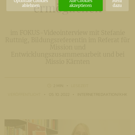
Optionale Cookies
Alle Cookies
Mehr
ermöglichen
ablehnen
akzeptieren
dazu
im FOKUS-Videointerview mit Stefanie
Ruttnig, Bildungsreferentin im Referat für
Mission und
Entwicklungszusammenarbeit und bei
Missio Kärnten
2 MIN
LESEZEIT
VERÖFFENTLICHT
05. 10. 2022
INTERNETREDAKTION/KHK