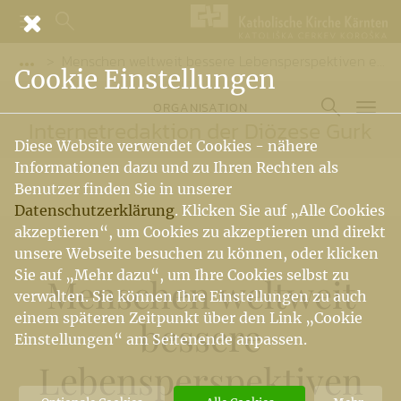
Menschen weltweit bessere Lebensperspektiven ermöglichen
Vorige Elemente der Breadcrumb anzeigen
Cookie Einstellungen
ORGANISATION
Internetredaktion der Diözese Gurk
Diese Website verwendet Cookies - nähere
Informationen dazu und zu Ihren Rechten als
Benutzer finden Sie in unserer
Datenschutzerklärung
. Klicken Sie auf „Alle Cookies
akzeptieren“, um Cookies zu akzeptieren und direkt
unsere Webseite besuchen zu können, oder klicken
Sie auf „Mehr dazu“, um Ihre Cookies selbst zu
Menschen weltweit
verwalten. Sie können Ihre Einstellungen zu auch
einem späteren Zeitpunkt über den Link „Cookie
bessere
Einstellungen“ am Seitenende anpassen.
Lebensperspektiven