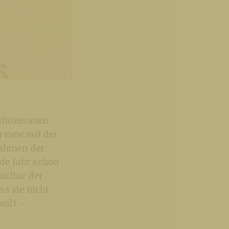
 diözesanen
rview mit der
Rahmen der
de Jahr schon
Kultur der
s sie nicht
walt -