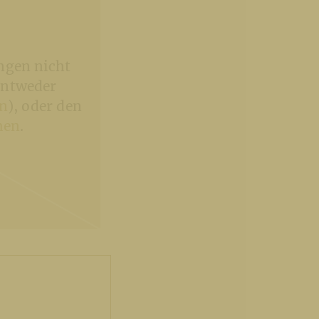
ngen nicht
entweder
en
), oder den
hen
.