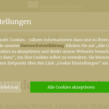
n
tellungen
er Diözese Gurk
ndet Cookies - nähere Informationen dazu und zu Ihren
 in unserer
Datenschutzerklärung
. Klicken Sie auf „Alle 
okies zu akzeptieren und direkt unsere Webseite besuc
r dazu“, um Ihre Cookies selbst zu verwalten. Sie könne
ren Zeitpunkt über den Link „Cookie Einstellungen“ am
ltur der Achtsamkeit 
 ablehnen
Alle Cookies akzeptieren
Angelika Wrienz, Leiterin der Stabsst