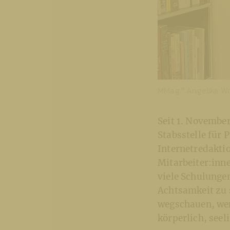
a
MMag.
Angelika Wr
Seit 1. Novembe
Stabsstelle für
Internetredaktio
Mitarbeiter:inn
viele Schulunge
Achtsamkeit zu s
wegschauen, wen
körperlich, seel