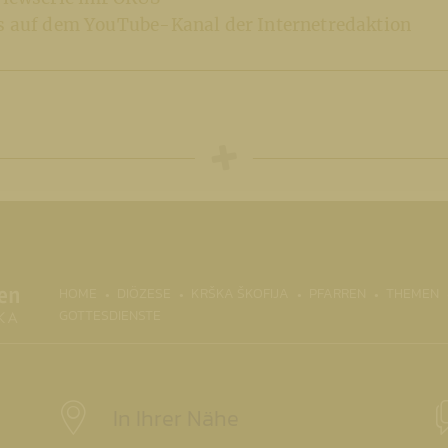
ws auf dem YouTube-Kanal der Internetredaktion
(CURRENT)
HOME
DIÖZESE
KRŠKA ŠKOFIJA
PFARREN
THEMEN
GOTTESDIENSTE
In Ihrer Nähe