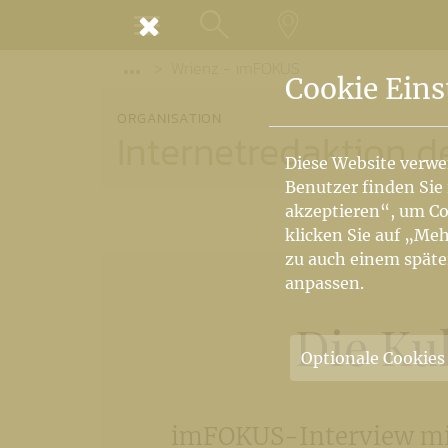
MENÜ
Wrienz - imFOKUS
SUCHE
LANDKARTE
Vorige Elemente der Breadcrumb anzeige
Cookie Eins
ORGANISATION
Internetredaktion d
Diese Website verwe
Benutzer finden Sie
akzeptieren“, um Co
klicken Sie auf „Meh
zu auch einem späte
anpassen.
Die Ku
Optionale Cookies
imFOKUS-Interview mit 