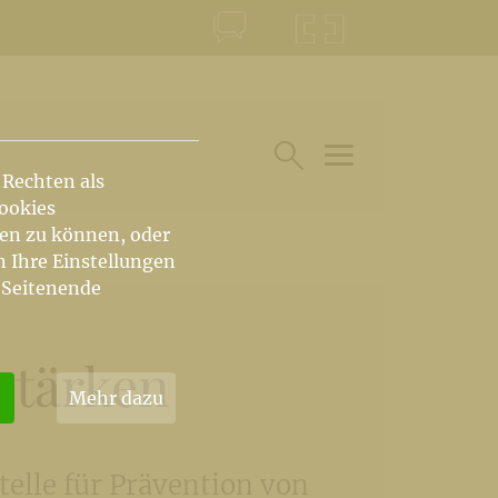
KONTAKT
KRŠKA ŠKOFIJA
 Rechten als
HAUPTARTIKEL UN
SUCHE IM BEREICH
Cookies
hen zu können, oder
n Ihre Einstellungen
 Seitenende
stärken
Mehr dazu
elle für Prävention von