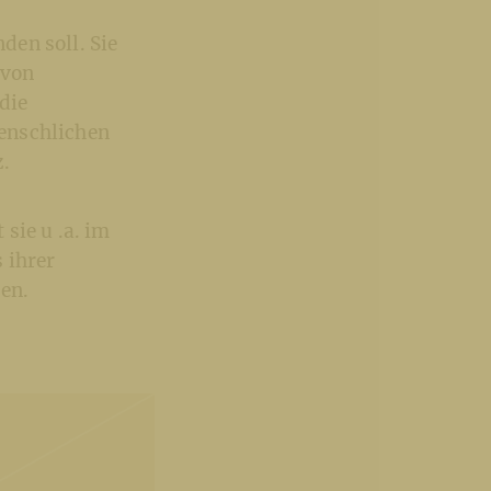
den soll. Sie
 von
die
enschlichen
.
sie u .a. im
 ihrer
en.