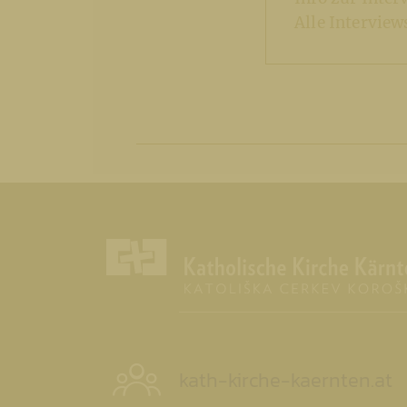
Alle Intervie
kath-kirche-kaernten.at