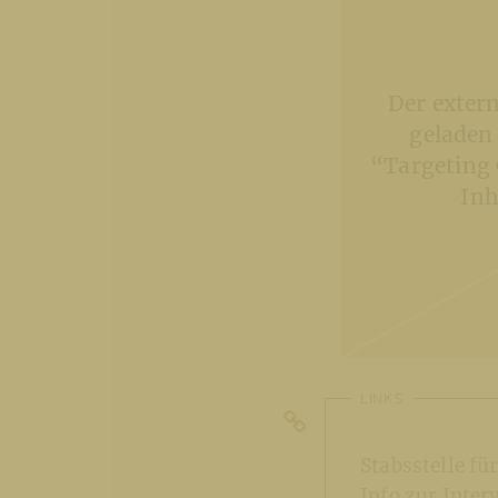
Der exter
geladen
“Targeting 
Inh
LINKS
Stabsstelle f
Info zur Inte