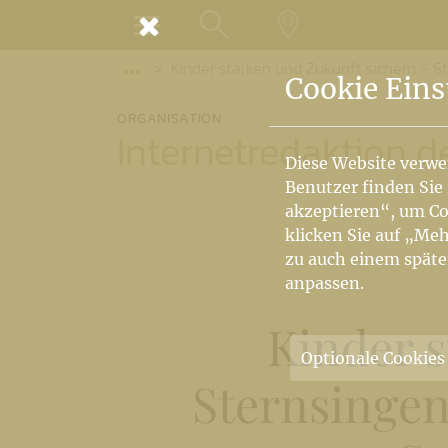
MENÜ
Kinder stärken und Zukunft sichern – St
SUCHE
LANDKARTE
Vorige Elemente der Breadcrumb anzeige
Cookie Eins
ORGANISATION
Internetredaktion d
Diese Website verwe
Benutzer finden Sie
akzeptieren“, um Co
klicken Sie auf „Meh
zu auch einem späte
anpassen.
Kinder s
Optionale Cookies
Sternsingen 