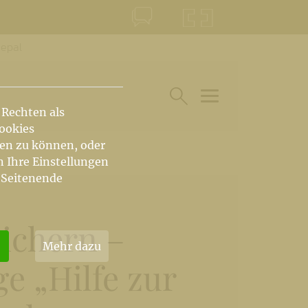
Nepal
KONTAKT
KRŠKA ŠKOFIJA
 Rechten als
HAUPTARTIKEL UN
SUCHE IM BEREICH
Cookies
hen zu können, oder
n Ihre Einstellungen
 Seitenende
sichern –
Mehr dazu
ge „Hilfe zur