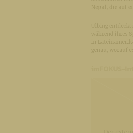
Nepal, die auf e
Ulbing entdeckt
während ihres S
in Lateinamerik
genau, worauf e
imFOKUS-Int
Der exter