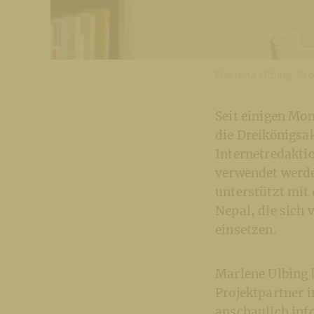
Marlena Ulbing, Pro
Seit einigen Mon
die Dreikönigsak
Internetredakti
verwendet werde
unterstützt mit
Nepal, die sich 
einsetzen.
Marlene Ulbing 
Projektpartner i
anschaulich inf