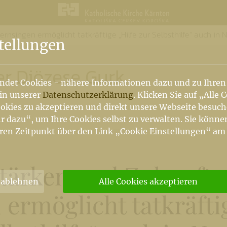
ernsingen ermöglicht tatkräftige „Hilfe zur Selbsthilfe“ auch in 
n
tellungen
er Diözese Gurk
ndet Cookies - nähere Informationen dazu und zu Ihren
 in unserer
Datenschutzerklärung
. Klicken Sie auf „Alle 
okies zu akzeptieren und direkt unsere Webseite besuc
r dazu“, um Ihre Cookies selbst zu verwalten. Sie könne
ren Zeitpunkt über den Link „Cookie Einstellungen“ am
tärken und Zukunft 
 ablehnen
Alle Cookies akzeptieren
ermöglicht tatkräfti