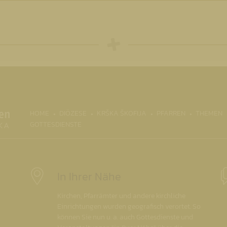
(CURRENT)
HOME
DIÖZESE
KRŠKA ŠKOFIJA
PFARREN
THEMEN
GOTTESDIENSTE
In Ihrer Nähe
Kirchen, Pfarrämter und andere kirchliche
Einrichtungen wurden geografisch verortet. So
können Sie nun u. a. auch Gottesdienste und