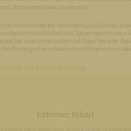
inem Sternsingerplakat zu sehen ist.
e ihre Leidenschaft für entwicklungspolitisches En
prachwissenschaftsstudiums. Sie verbrachte unter 
a und hat auch schon Indien und Nepal besucht. Dahe
s bei diesen großen solidarischen Hilfsprojekten an
erview mit Marlene Ulbing
Externer Inhalt
ne Inhalt darf aufgrund Ihrer Cookie-Einstellu