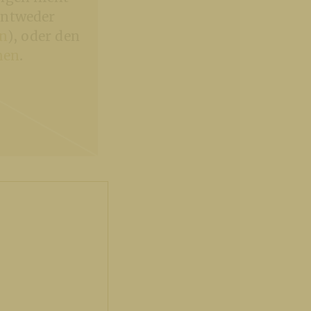
entweder
en
), oder den
hen
.