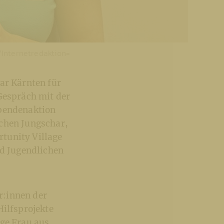
r/Internetredaktion=
ar Kärnten für
Gespräch mit der
Spendenaktion
schen Jungschar,
tunity Village
nd Jugendlichen
r:innen der
Hilfsprojekte
nge Frau aus