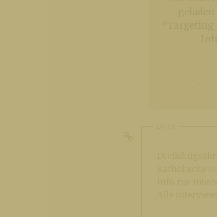
geladen
“Targeting 
Inh
LINKS
Dreikönigsakt
Katholische J
Info zur Inte
Alle Intervie