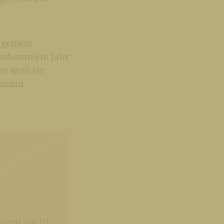
gagement
anderem ein Jahr
r weiß sie
kommt.
ngen nicht