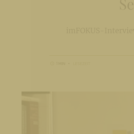
Se
imFOKUS-Interview 
1 MIN
LESEZEIT