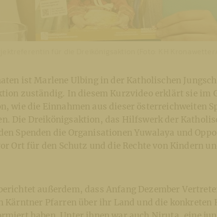
jektreferentin für die Dreikönigsaktion (Foto: KH Kronawette
aten ist Marlene Ulbing in der Katholischen Jungsch
tion zuständig. In diesem Kurzvideo erklärt sie im 
on, wie die Einnahmen aus dieser österreichweiten 
n. Die Dreikönigsaktion, das Hilfswerk der Katholi
 den Spenden die Organisationen Yuwalaya und Oppor
vor Ort für den Schutz und die Rechte von Kindern u
berichtet außerdem, dass Anfang Dezember Vertrete
n Kärntner Pfarren über ihr Land und die konkreten 
ormiert haben. Unter ihnen war auch Niruta, eine ju