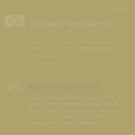
top
(CURR
HOME
DIÖZESE
KRŠKA ŠKOFIJA
PFARREN
THEMEN
SERVICES
VERANSTALTUNGEN
GOTTESDIENSTE
kath-kirche-kaernten.at
Das offizielle Internetportal der Katholischen Kirche
Kärnten informiert täglich aktuell über Neuigkeiten
aus den Pfarren und Organisationseinheiten der
Diözese Gurk, bietet konkrete Hilfestellungen für ein
Leben aus dem Glauben und lädt zur Kommunikation
ein.