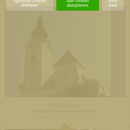
Optionale Cookies
Alle Cookies
Mehr
ablehnen
akzeptieren
dazu
PFARRKIRCHE
Stadtpfarrkirche Völkermarkt