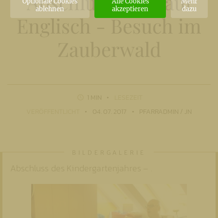
Abschlussshow auf
Optionale Cookies
Alle Cookies
Mehr
ablehnen
akzeptieren
dazu
Englisch - Besuch im
Zauberwald
1 MIN
LESEZEIT
VERÖFFENTLICHT
04. 07. 2017
PFARRADMIN / JN
Abschluss des Kindergartenjahres – .