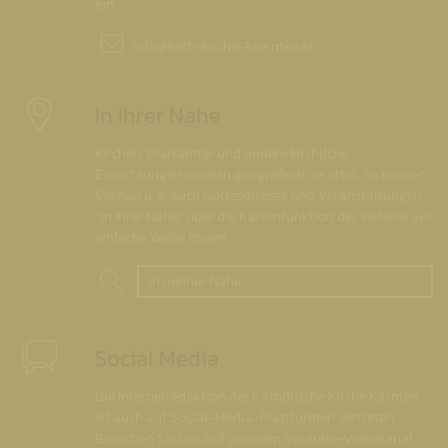
ein.
info@
kath-kirche-kaernten.at
In Ihrer Nähe
Kirchen, Pfarrämter und andere kirchliche
Einrichtungen wurden geografisch verortet. So können
Sie nun u. a. auch Gottesdienste und Veranstaltungen
"in Ihrer Nähe" über die Kartenfunktion der Website auf
einfache Weise finden.
In meiner Nähe
Social Media
Die Internetredaktion der Katholische Kirche Kärnten
ist auch auf Social-Media-Plattformen vertreten.
Besuchen Sie uns auf unserem Youtube-Videokanal,