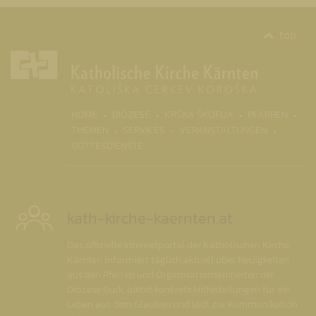
top
(CURR
HOME
DIÖZESE
KRŠKA ŠKOFIJA
PFARREN
THEMEN
SERVICES
VERANSTALTUNGEN
GOTTESDIENSTE
kath-kirche-kaernten.at
Das offizielle Internetportal der Katholischen Kirche
Kärnten informiert täglich aktuell über Neuigkeiten
aus den Pfarren und Organisationseinheiten der
Diözese Gurk, bietet konkrete Hilfestellungen für ein
Leben aus dem Glauben und lädt zur Kommunikation