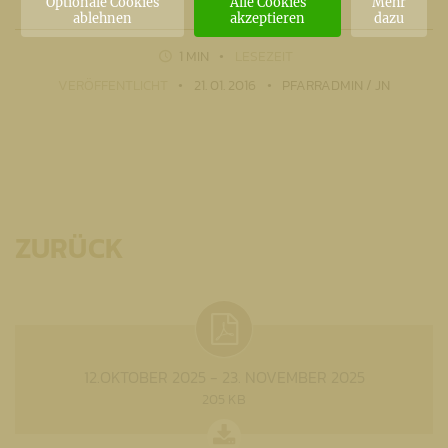
Optionale Cookies
Alle Cookies
Mehr
ablehnen
akzeptieren
dazu
1 MIN
LESEZEIT
VERÖFFENTLICHT
21. 01. 2016
PFARRADMIN / JN
ZURÜCK
12.OKTOBER 2025 - 23. NOVEMBER 2025
205 KB