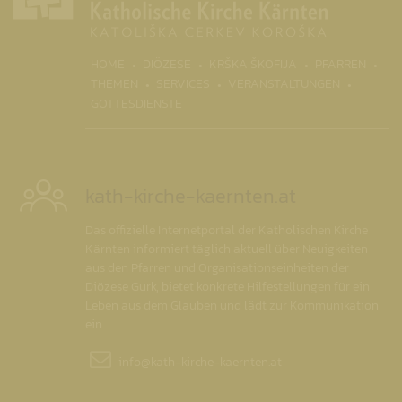
(CURR
HOME
DIÖZESE
KRŠKA ŠKOFIJA
PFARREN
THEMEN
SERVICES
VERANSTALTUNGEN
GOTTESDIENSTE
kath-kirche-kaernten.at
Das offizielle Internetportal der Katholischen Kirche
Kärnten informiert täglich aktuell über Neuigkeiten
aus den Pfarren und Organisationseinheiten der
Diözese Gurk, bietet konkrete Hilfestellungen für ein
Leben aus dem Glauben und lädt zur Kommunikation
ein.
info@
kath-kirche-kaernten.at