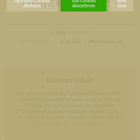
Gruppenstunde 3
Optionale Cookies
Alle Cookies
Mehr
ablehnen
akzeptieren
dazu
1 MIN
LESEZEIT
VERÖFFENTLICHT
10. 02. 2017
PFARRADMIN / JN
Externer Inhalt
Der externe Inhalt darf aufgrund Ihrer Cookie-
Einstellungen nicht geladen werden. Um die
Inhalte zu sehen, können Sie entweder
“Targeting Cookies“ zulassen (in den
Cookie
Einstellungen
), oder den Inhalt direkt auf der
Webseite des Providers ansehen
.