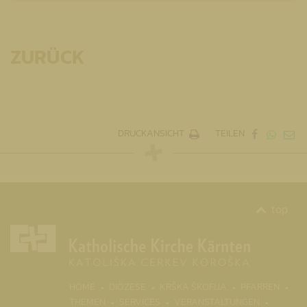
ZURÜCK
DRUCKANSICHT
TEILEN
top
(CURR
HOME
DIÖZESE
KRŠKA ŠKOFIJA
PFARREN
THEMEN
SERVICES
VERANSTALTUNGEN