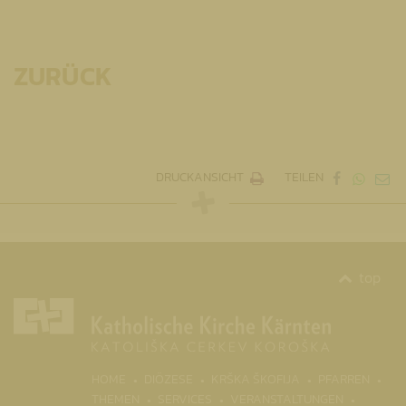
ZURÜCK
DRUCKANSICHT
TEILEN
top
(CURR
HOME
DIÖZESE
KRŠKA ŠKOFIJA
PFARREN
THEMEN
SERVICES
VERANSTALTUNGEN