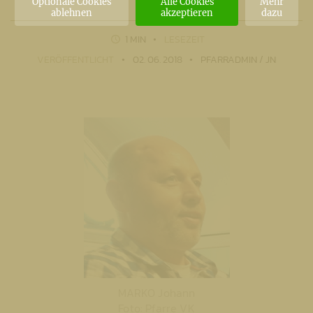
Optionale Cookies
Alle Cookies
Mehr
ablehnen
akzeptieren
dazu
1 MIN
LESEZEIT
VERÖFFENTLICHT
02. 06. 2018
PFARRADMIN / JN
MARKO Johann
Foto: Pfarre VK