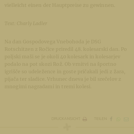
vielleicht einen der Hauptpreise zu gewinnen.
Text: Charly Ladler
Na dan Gospodovega Vnebohoda je DSG
Rotschitzen z Ročice priredil 48. kolesarski dan. Po
poljski maši se je okoli 40 kolesark in kolesarjev
podalo na pot skozi Rož. Ob vrnitvi na športno
igrišče so udeležence in goste pričakali jedi z žara,
pijača ter sladice. Vrhunec dneva je bil srečelov z
mnogimi nagradami in tremi kolesi.
DRUCKANSICHT
TEILEN