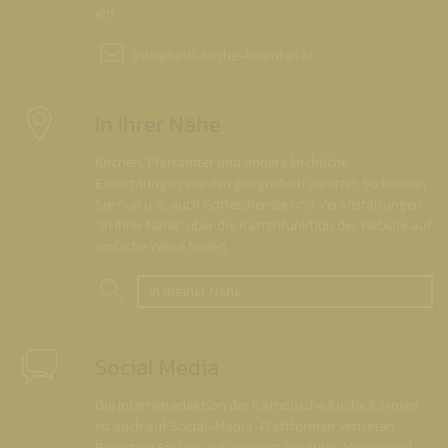
ein.
info@
kath-kirche-kaernten.at
In Ihrer Nähe
Kirchen, Pfarrämter und andere kirchliche
Einrichtungen wurden geografisch verortet. So können
Sie nun u. a. auch Gottesdienste und Veranstaltungen
"in Ihrer Nähe" über die Kartenfunktion der Website auf
einfache Weise finden.
In meiner Nähe
Social Media
Die Internetredaktion der Katholische Kirche Kärnten
ist auch auf Social-Media-Plattformen vertreten.
Besuchen Sie uns auf unserem Youtube-Videokanal,