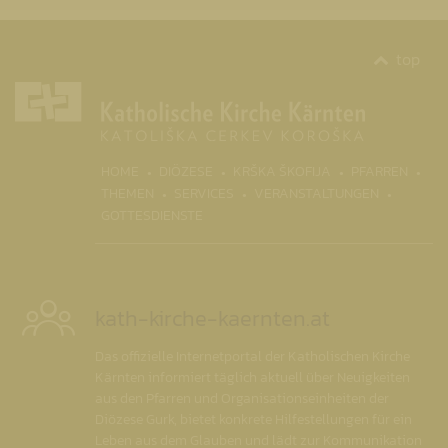
top
(CURR
HOME
DIÖZESE
KRŠKA ŠKOFIJA
PFARREN
THEMEN
SERVICES
VERANSTALTUNGEN
GOTTESDIENSTE
kath-kirche-kaernten.at
Das offizielle Internetportal der Katholischen Kirche
Kärnten informiert täglich aktuell über Neuigkeiten
aus den Pfarren und Organisationseinheiten der
Diözese Gurk, bietet konkrete Hilfestellungen für ein
Leben aus dem Glauben und lädt zur Kommunikation