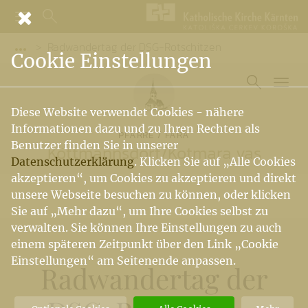
Radwandertag der DSG-Rotschitzen
Vorige Elemente der Breadcrumb anzeigen
Cookie Einstellungen
Diese Website verwendet Cookies - nähere
Informationen dazu und zu Ihren Rechten als
PFARRE / FARA
Benutzer finden Sie in unserer
Köttmannsdorf
/
Kotmara vas
Datenschutzerklärung
. Klicken Sie auf „Alle Cookies
akzeptieren“, um Cookies zu akzeptieren und direkt
unsere Webseite besuchen zu können, oder klicken
Sie auf „Mehr dazu“, um Ihre Cookies selbst zu
verwalten. Sie können Ihre Einstellungen zu auch
einem späteren Zeitpunkt über den Link „Cookie
Einstellungen“ am Seitenende anpassen.
Radwandertag der