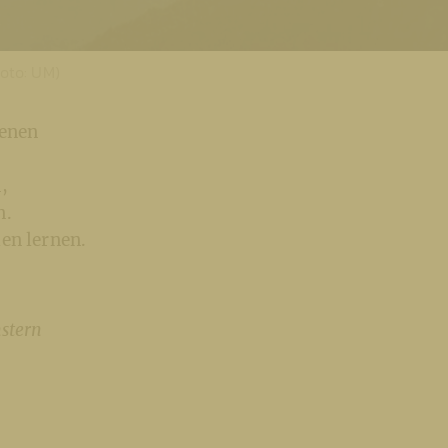
Foto: UM)
genen
,
n.
en lernen.
stern