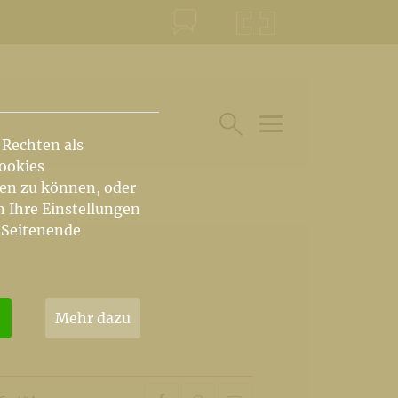
KONTAKT
KRŠKA ŠKOFIJA
 Rechten als
HAUPTARTIKEL UN
SUCHE IM BEREICH
Cookies
hen zu können, oder
n Ihre Einstellungen
 Seitenende
Mehr dazu