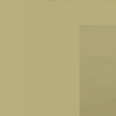
1 MIN
LESEZEIT
VERÖF