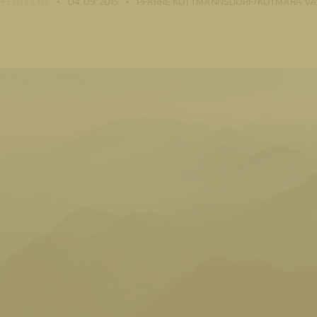
FENTLICHT
04. 09. 2015
PFARRE KÖTTMANNSDORF/KOTMARA VAS