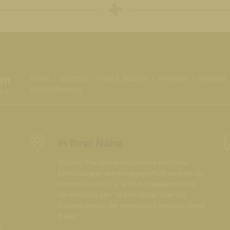
(CURRENT)
HOME
DIÖZESE
KRŠKA ŠKOFIJA
PFARREN
THEMEN
GOTTESDIENSTE
In Ihrer Nähe
Kirchen, Pfarrämter und andere kirchliche
Einrichtungen wurden geografisch verortet. So
können Sie nun u. a. auch Gottesdienste und
Veranstaltungen "in Ihrer Nähe" über die
Kartenfunktion der Website auf einfache Weise
finden.
.