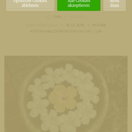
Optionale Cookies
Alle Cookies
Mehr
ablehnen
akzeptieren
dazu
1 MIN
LESEZEIT
VERÖFFENTLICHT
18. 01. 2016
PFARRE
KÖTTMANNSDORF/KOTMARA VAS - UM