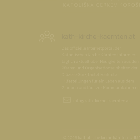
kath-kirche-kaernten.at
Das offizielle Internetportal der
Katholischen Kirche Kärnten informiert
täglich aktuell über Neuigkeiten aus den
Pfarren und Organisationseinheiten der
Diözese Gurk, bietet konkrete
Hilfestellungen für ein Leben aus dem
Glauben und lädt zur Kommunikation ein
info@
kath-kirche-kaernten.at
© 2026 katholische kirche kärnten
IM