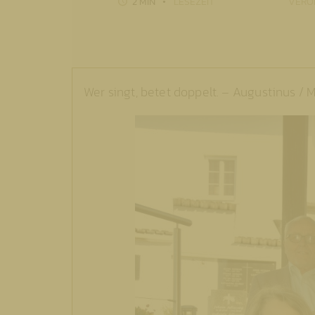
2 MIN
LESEZEIT
VERÖ
Wer singt, betet doppelt. – Augustinus /