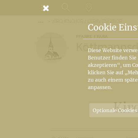
MENÜ
KIRCHENCHOR / CERKVENI ZBOR
SUCHE
LANDKARTE
Vorige Elemente der Breadcrumb anzeige
Cookie Eins
PFARRE / FARA
Köttmannsd
Diese Website verwe
Benutzer finden Sie
akzeptieren“, um Co
klicken Sie auf „Meh
zu auch einem späte
anpassen.
Kir
Optionale Cookies