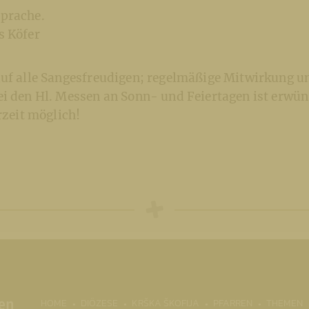
prache.
s Köfer
auf alle Sangesfreudigen; regelmäßige Mitwirkung u
ei den Hl. Messen an Sonn- und Feiertagen ist erwün
erzeit möglich!
(CURRENT)
HOME
DIÖZESE
KRŠKA ŠKOFIJA
PFARREN
THEMEN