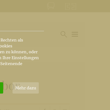
KONTAKT
KRŠKA ŠKOFIJA
 Rechten als
HAUPTARTIKEL UN
SUCHE IM BEREICH
Cookies
hen zu können, oder
n Ihre Einstellungen
 Seitenende
zbor
Mehr dazu