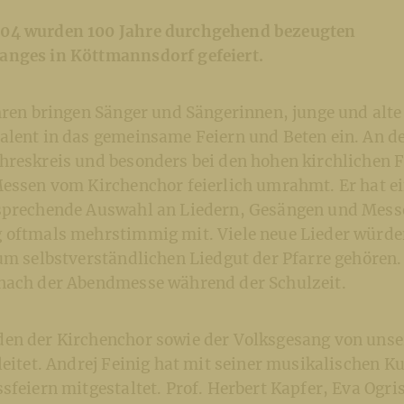
04 wurden 100 Jahre durchgehend bezeugten
anges in Köttmannsdorf gefeiert.
ahren bringen Sänger und Sängerinnen, junge und alt
alent in das gemeinsame Feiern und Beten ein. An d
hreskreis und besonders bei den hohen kirchlichen 
Messen vom Kirchenchor feierlich umrahmt. Er hat ei
sprechende Auswahl an Liedern, Gesängen und Messe
 oftmals mehrstimmig mit. Viele neue Lieder würde
um selbstverständlichen Liedgut der Pfarre gehören
nach der Abendmesse während der Schulzeit.
en der Kirchenchor sowie der Volksgesang von uns
leitet. Andrej Feinig hat mit seiner musikalischen Ku
sfeiern mitgestaltet. Prof. Herbert Kapfer, Eva Ogri