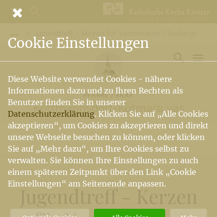
Jugendtreff - Kerzen für Verstorbene / Srečanje mladih - sveče za umrle
Vorige Elemente der Breadcrumb anzeigen
Cookie Einstellungen
Diese Website verwendet Cookies - nähere
Informationen dazu und zu Ihren Rechten als
PFARRE / FARA
Benutzer finden Sie in unserer
Köttmannsdorf
/
Kotmara vas
Datenschutzerklärung
. Klicken Sie auf „Alle Cookies
akzeptieren“, um Cookies zu akzeptieren und direkt
unsere Webseite besuchen zu können, oder klicken
Sie auf „Mehr dazu“, um Ihre Cookies selbst zu
verwalten. Sie können Ihre Einstellungen zu auch
einem späteren Zeitpunkt über den Link „Cookie
Einstellungen“ am Seitenende anpassen.
Jugendtreff - Kerzen