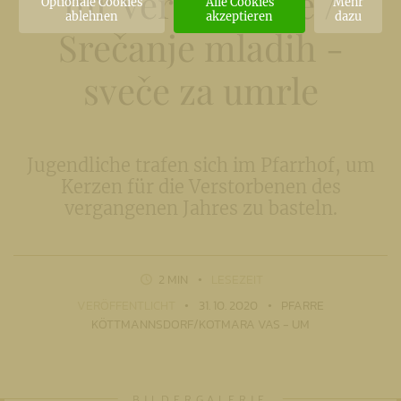
für Verstorbene
/
Optionale Cookies
Alle Cookies
Mehr
ablehnen
akzeptieren
dazu
Srečanje mladih -
sveče za umrle
Jugendliche trafen sich im Pfarrhof, um
Kerzen für die Verstorbenen des
vergangenen Jahres zu basteln.
2 MIN
LESEZEIT
VERÖFFENTLICHT
31. 10. 2020
PFARRE
KÖTTMANNSDORF/KOTMARA VAS - UM