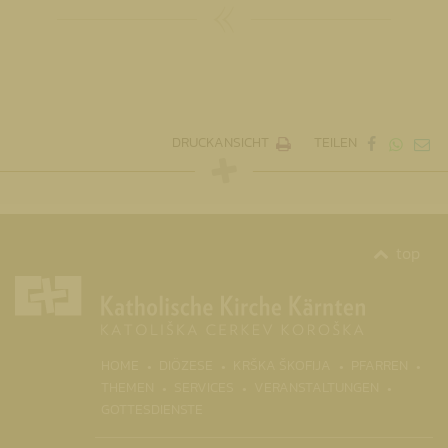
DRUCKANSICHT
TEILEN
top
(CURR
HOME
DIÖZESE
KRŠKA ŠKOFIJA
PFARREN
THEMEN
SERVICES
VERANSTALTUNGEN
GOTTESDIENSTE