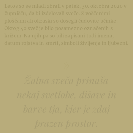
Letos so se mladi zbrali v petek, 30. oktobra 2020 v
župnišču, da bi izdelovali sveče. Z voščenimi
ploščami ali okraski so dosegli čudovite učinke.
Okrog 40 sveč je bilo posamezno označenih s
križem. Na njih pa so bili zapisani tudi imena,
datum rojstva in smrti, simboli življenja in ljubezni.
Žalna sveča prinaša
nekaj svetlobe, dišave in
barve tja, kjer je zdaj
prazen prostor.