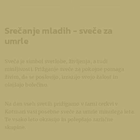
Srečanje mladih - sveče za
umrle
Sveča je simbol svetlobe, življenja, a tudi
minljivosti. Prižganje sveče za pokojne pomaga
živim, da se poslovijo, izrazijo svojo žalost in
olajšajo bolečino.
Na dan vseh svetih prižigamo v farni cerkvi v
Kotmari vasi posebne sveče za umrle minulega leta.
Te vsako leto okrasijo in polepšajo različne
skupine.